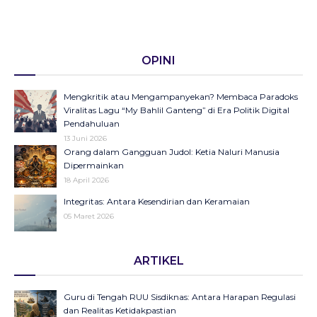
OPINI
Mengkritik atau Mengampanyekan? Membaca Paradoks
Viralitas Lagu “My Bahlil Ganteng” di Era Politik Digital
Pendahuluan
13 Juni 2026
Orang dalam Gangguan Judol: Ketia Naluri Manusia
Dipermainkan
18 April 2026
Integritas: Antara Kesendirian dan Keramaian
05 Maret 2026
Opini di Kompas Ungkap “Raya”: Dari Halaman Koran ke
ARTIKEL
Panggung Radio Serta Podcast sebagai Seruan Kesehatan
Anak Indonesia
23 Desember 2025
Guru di Tengah RUU Sisdiknas: Antara Harapan Regulasi
Objektifikasi di Balik Fenomena Akun ‘UIN WS Cantik’ dan
dan Realitas Ketidakpastian