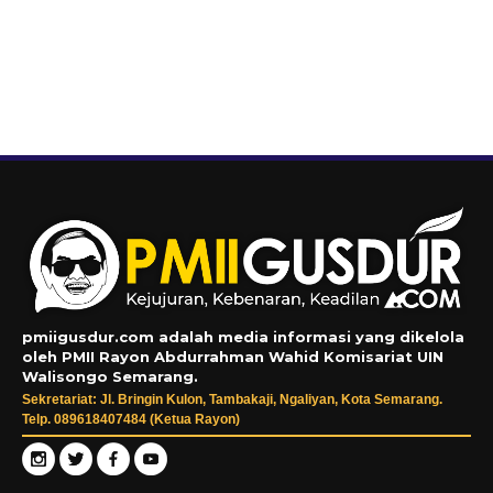
pmiigusdur.com adalah media informasi yang dikelola
oleh PMII Rayon Abdurrahman Wahid Komisariat UIN
Walisongo Semarang.
Sekretariat: Jl. Bringin Kulon, Tambakaji, Ngaliyan, Kota Semarang.
Telp. 089618407484 (Ketua Rayon)