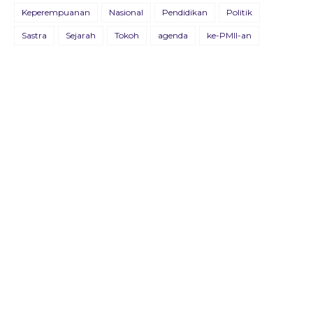
Keperempuanan
Nasional
Pendidikan
Politik
BULETIN KOSMOPOLIT EDISI XVIII/JULI/2021
Sastra
Sejarah
Tokoh
agenda
ke-PMII-an
09 Juli 2021
BULETIN KOSMOPOLIT EDISI XVII/AGUSTUS/2020
22 Agustus 2020
Buletin Advokasia Edisi Ke-VI
04 Mei 2019