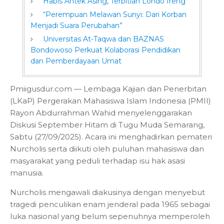
Habis Antek Asing, Terbitlah Londo Ireng
“Perempuan Melawan Sunyi: Dari Korban
Menjadi Suara Perubahan”
Universitas At-Taqwa dan BAZNAS
Bondowoso Perkuat Kolaborasi Pendidikan
dan Pemberdayaan Umat
Pmiigusdur.com — Lembaga Kajian dan Penerbitan
(LKaP) Pergerakan Mahasiswa Islam Indonesia (PMII)
Rayon Abdurrahman Wahid menyelenggarakan
Diskusi September Hitam
di Tugu Muda Semarang,
Sabtu (27/09/2025). Acara ini menghadirkan pemateri
Nurcholis serta diikuti oleh puluhan mahasiswa dan
masyarakat yang peduli terhadap isu hak asasi
manusia.
Nurcholis mengawali diakusinya dengan menyebut
tragedi penculikan enam jenderal pada 1965 sebagai
luka nasional yang belum sepenuhnya memperoleh