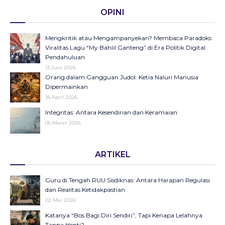
OPINI
Mengkritik atau Mengampanyekan? Membaca Paradoks
Viralitas Lagu “My Bahlil Ganteng” di Era Politik Digital
Pendahuluan
13 Juni 2026
Orang dalam Gangguan Judol: Ketia Naluri Manusia
Dipermainkan
18 April 2026
Integritas: Antara Kesendirian dan Keramaian
05 Maret 2026
Opini di Kompas Ungkap “Raya”: Dari Halaman Koran ke
ARTIKEL
Panggung Radio Serta Podcast sebagai Seruan Kesehatan
Anak Indonesia
23 Desember 2025
Guru di Tengah RUU Sisdiknas: Antara Harapan Regulasi
Objektifikasi di Balik Fenomena Akun ‘UIN WS Cantik’ dan
dan Realitas Ketidakpastian
‘UIN WS Ganteng’
02 Mei 2026
23 Oktober 2025
Katanya “Bos Bagi Diri Sendiri”, Tapi Kenapa Lelahnya
Makna Strategis dan Transformasi Hari Santri Nasional
Tanpa Henti?