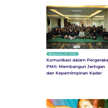
Pelantikan dan Ngaji Organisasi BEMTI Jadi
Langkah Awal Membangun Generasi Ulul
Albab
Agustus 03, 2026
Komunikasi dalam Pergerak
PMII: Membangun Jaringan
dan Kepemimpinan Kader
PMII Universitas At-Taqwa Soroti Absennya
Kepala Daerah Saat Aksi Penagihan Janji PBB
Masyarakat Miskin Ekstrem