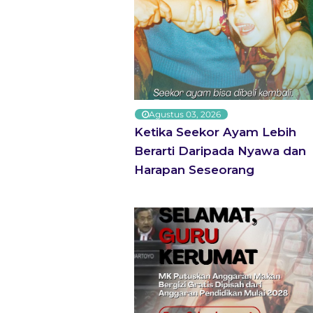
Membedah Akar Pemikiran: Mengapa Kita
Harus Belajar Filsafat Pra-Sokrates?
Agustus 03, 2026
Ketika Seekor Ayam Lebih
Berarti Daripada Nyawa dan
Harapan Seseorang