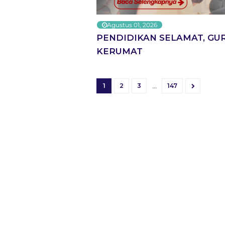
Agustus 01, 2026
PENDIDIKAN SELAMAT, GU
KERUMAT
...
1
2
3
147