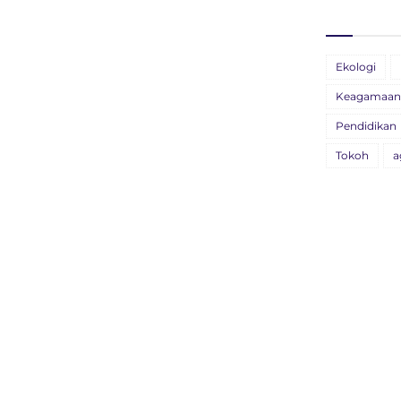
11
13
BU
Ekologi
26
Keagamaan
BU
Pendidikan
09
Tokoh
a
B
X
22
Bu
04