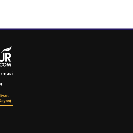
ormasi
N
liyan,
Rayon)