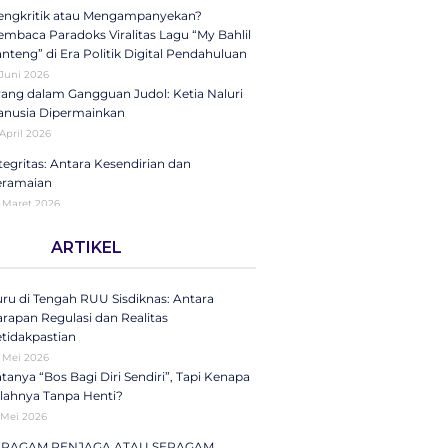
ngkritik atau Mengampanyekan?
mbaca Paradoks Viralitas Lagu “My Bahlil
nteng” di Era Politik Digital Pendahuluan
 Juni 2026
ang dalam Gangguan Judol: Ketia Naluri
nusia Dipermainkan
 April 2026
tegritas: Antara Kesendirian dan
eramaian
 Maret 2026
ini di Kompas Ungkap “Raya”: Dari
ARTIKEL
laman Koran ke Panggung Radio Serta
dcast sebagai Seruan Kesehatan Anak
donesia
ru di Tengah RUU Sisdiknas: Antara
25
rapan Regulasi dan Realitas
jektifikasi di Balik Fenomena Akun ‘UIN
tidakpastian
 Cantik’ dan ‘UIN WS Ganteng’
 Mei 2026
 Oktober 2025
tanya “Bos Bagi Diri Sendiri”, Tapi Kenapa
lahnya Tanpa Henti?
kna Strategis dan Transformasi
 Mei 2026
ri Santri Nasional
 Oktober 2025
ERAGAM PENJAGA ATAU SERAGAM