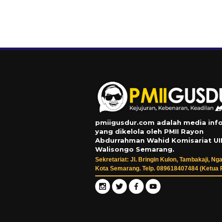
pmiigusdur.com adalah media inf
yang dikelola oleh PMII Rayon
Abdurrahman Wahid Komisariat UI
Walisongo Semarang.
Sekretariat: Jl. Bringin Kulon, Tambakaji, Nga
Kota Semarang. Telp. 089618407484 (Ketua 