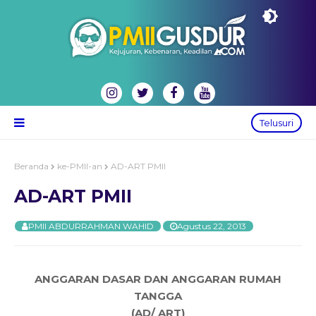
Telusuri
Beranda
ke-PMII-an
AD-ART PMII
AD-ART PMII
PMII ABDURRAHMAN WAHID
Agustus 22, 2013
ANGGARAN DASAR DAN ANGGARAN RUMAH
TANGGA
(AD/ ART)