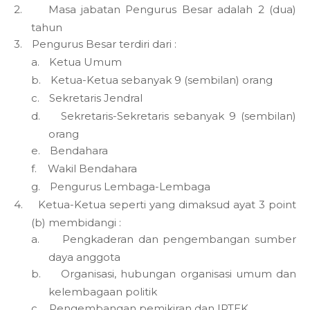
2.
Masa jabatan Pengurus Besar adalah 2 (dua)
tahun
3.
Pengurus Besar terdiri dari :
a.
Ketua Umum
b.
Ketua-Ketua sebanyak 9 (sembilan) orang
c.
Sekretaris Jendral
d.
Sekretaris-Sekretaris sebanyak 9 (sembilan)
orang
e.
Bendahara
f.
Wakil Bendahara
g.
Pengurus Lembaga-Lembaga
4.
Ketua-Ketua seperti yang dimaksud ayat 3 point
(b) membidangi :
a.
Pengkaderan dan pengembangan sumber
daya anggota
b.
Organisasi, hubungan organisasi umum dan
kelembagaan politik
c.
Pengembangan pemikiran dan IPTEK