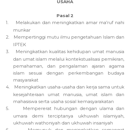
USAHA
Pasal 2
1.
Melakukan dan meningkatkan amar ma’ruf nahi
munkar
2.
Mempertinggi mutu ilmu pengetahuan Islam dan
IPTEK
3.
Meningkatkan kualitas kehidupan umat manusia
dan umat islam melalui kontekstualisasi pemikiran,
pemahaman, dan pengalaman ajaran agama
islam sesuai dengan perkembangan budaya
masyarakat
4.
Meningkatkan usaha-usaha dan kerja sama untuk
kesejahteraan umat manusia, umat islam dan
mahasiswa serta usaha sosial kemasyarakatan
5.
Mempererat hubungan dengan ulama dan
umara demi terciptanya ukhuwah islamiyah,
ukhuwah wathoniyah dan ukhuwah insaniyah
6.
Memupuk dan meningkatkan semangat