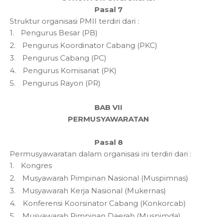
Pasal 7
Struktur organisasi PMII terdiri dari :
1.
Pengurus Besar (PB)
2.
Pengurus Koordinator Cabang (PKC)
3.
Pengurus Cabang (PC)
4.
Pengurus Komisariat (PK)
5.
Pengurus Rayon (PR)
BAB VII
PERMUSYAWARATAN
Pasal 8
Permusyawaratan dalam organisasi ini terdiri dari :
1.
Kongres
2.
Musyawarah Pimpinan Nasional (Muspimnas)
3.
Musyawarah Kerja Nasional (Mukernas)
4.
Konferensi Koorsinator Cabang (Konkorcab)
5.
Musyawarah Pimpinan Daerah (Muspimda)