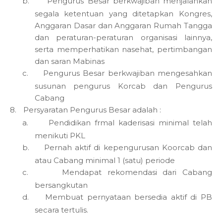
b.
Pengurus Besar berkwajiban menjalankan
segala ketentuan yang ditetapkan Kongres,
Anggaran Dasar dan Anggaran Rumah Tangga
dan peraturan-peraturan organisasi lainnya,
serta memperhatikan nasehat, pertimbangan
dan saran Mabinas
c.
Pengurus Besar berkwajiban mengesahkan
susunan pengurus Korcab dan Pengurus
Cabang
8.
Persyaratan Pengurus Besar adalah :
a.
Pendidikan frmal kaderisasi minimal telah
menikuti PKL
b.
Pernah aktif di kepengurusan Koorcab dan
atau Cabang minimal 1 (satu) periode
c.
Mendapat rekomendasi dari Cabang
bersangkutan
d.
Membuat pernyataan bersedia aktif di PB
secara tertulis.