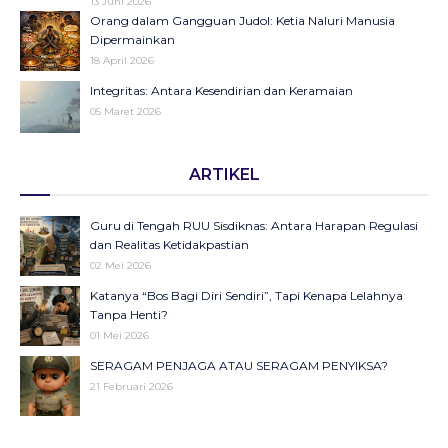
13 Juni 2026
Orang dalam Gangguan Judol: Ketia Naluri Manusia
Dipermainkan
18 April 2026
Integritas: Antara Kesendirian dan Keramaian
05 Maret 2026
Opini di Kompas Ungkap “Raya”: Dari Halaman Koran ke
ARTIKEL
Panggung Radio Serta Podcast sebagai Seruan Kesehatan
Anak Indonesia
23 Desember 2025
Guru di Tengah RUU Sisdiknas: Antara Harapan Regulasi
Objektifikasi di Balik Fenomena Akun ‘UIN WS Cantik’ dan
dan Realitas Ketidakpastian
‘UIN WS Ganteng’
02 Mei 2026
23 Oktober 2025
Katanya “Bos Bagi Diri Sendiri”, Tapi Kenapa Lelahnya
Makna Strategis dan Transformasi Hari Santri Nasional
Tanpa Henti?
22 Oktober 2025
01 Mei 2026
SERAGAM PENJAGA ATAU SERAGAM PENYIKSA?
September Hitam sebagai Pengingat: Luka Bangsa, Suara
21 Februari 2026
Rakyat, dan Pentingnya Merawat Demokrasi
27 September 2025
Ilusi Merdeka Belajar: Menakar Retorika Kebijakan di