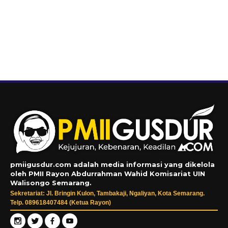
pmiigusdur.com adalah media informasi yang dikelola
oleh PMII Rayon Abdurrahman Wahid Komisariat UIN
Walisongo Semarang.
Sekretariat: Jl. Bringin Kulon, Tambakaji, Ngaliyan, Kota Semarang.
Telp. 089618407484 (Ketua Rayon)