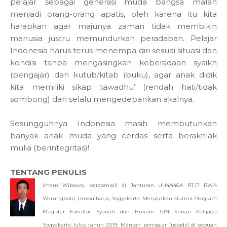
pelajar sebagai generasi muda bangsa malah
menjadi orang-orang apatis, oleh karena itu kita
harapkan agar majunya zaman tidak membikin
manusia justru memundurkan peradaban. Pelajar
Indonesia harus terus menempa diri sesuai situasi dan
kondisi tanpa mengasingkan keberadaan syaikh
(pengajar) dan kutub/kitab (buku), agar anak didik
kita memiliki sikap tawadhu’ (rendah hati/tidak
sombong) dan selalu mengedepankan akalnya.
Sesungguhnya Indonesia masih membutuhkan
banyak anak muda yang cerdas serta berakhlak
mulia (berintegritas)!
TENTANG PENULIS
Irham Wibowo, berdomisili di Janturan UH4/446A RT.17 RW.4
Warungboto, Umbulharjo, Yogyakarta. Merupakan alumni Program
Magister Fakultas Syariah dan Hukum UIN Sunan Kalijaga
Yogyakarta lulus tahun 2019. Mantan pengajar (ustadz) di sebuah