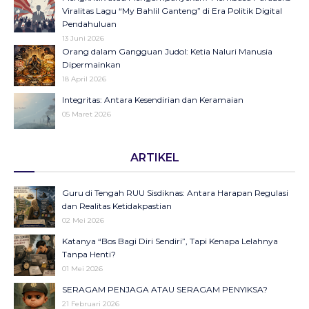
Viralitas Lagu “My Bahlil Ganteng” di Era Politik Digital
Pendahuluan
13 Juni 2026
Orang dalam Gangguan Judol: Ketia Naluri Manusia
Dipermainkan
18 April 2026
Integritas: Antara Kesendirian dan Keramaian
05 Maret 2026
Opini di Kompas Ungkap “Raya”: Dari Halaman Koran ke
ARTIKEL
Panggung Radio Serta Podcast sebagai Seruan Kesehatan
Anak Indonesia
23 Desember 2025
Guru di Tengah RUU Sisdiknas: Antara Harapan Regulasi
Objektifikasi di Balik Fenomena Akun ‘UIN WS Cantik’ dan
dan Realitas Ketidakpastian
‘UIN WS Ganteng’
02 Mei 2026
23 Oktober 2025
Katanya “Bos Bagi Diri Sendiri”, Tapi Kenapa Lelahnya
Makna Strategis dan Transformasi Hari Santri Nasional
Tanpa Henti?
22 Oktober 2025
01 Mei 2026
SERAGAM PENJAGA ATAU SERAGAM PENYIKSA?
September Hitam sebagai Pengingat: Luka Bangsa, Suara
21 Februari 2026