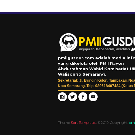
pmiigusdur.com adalah media inf
yang dikelola oleh PMII Rayon
Abdurrahman Wahid Komisariat UI
Walisongo Semarang.
Sekretariat: Jl. Bringin Kulon, Tambakaji, Nga
Kota Semarang. Telp. 089618407484 (Ketua 
Theme
SoraTemplates
©2019 Copyright
pmi