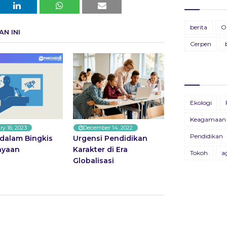
Ti
BU
berita
O
N INI
28
19
Cerpen
Pa
BU
11
13
BU
Ekologi
26
Keagamaan
ry 16, 2023
December 14, 2022
BU
Pendidikan
dalam Bingkis
Urgensi Pendidikan
09
ayaan
Karakter di Era
Tokoh
a
Globalisasi
B
X
22
Bu
04