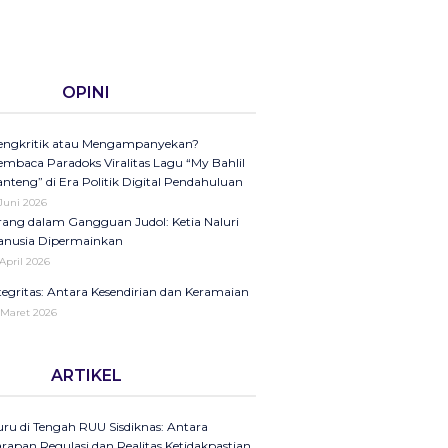
OPINI
ngkritik atau Mengampanyekan?
mbaca Paradoks Viralitas Lagu “My Bahlil
nteng” di Era Politik Digital Pendahuluan
 Juni 2026
ang dalam Gangguan Judol: Ketia Naluri
nusia Dipermainkan
 April 2026
tegritas: Antara Kesendirian dan Keramaian
 Maret 2026
ini di Kompas Ungkap “Raya”: Dari
ARTIKEL
laman Koran ke Panggung Radio Serta
dcast sebagai Seruan Kesehatan Anak
donesia
ru di Tengah RUU Sisdiknas: Antara
25
rapan Regulasi dan Realitas Ketidakpastian