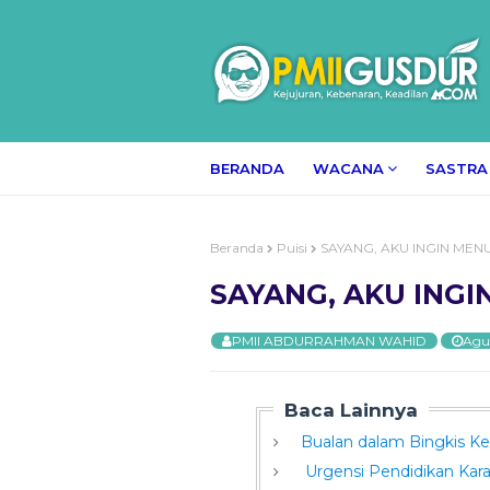
BERANDA
WACANA
SASTRA
Beranda
Puisi
SAYANG, AKU INGIN MENU
SAYANG, AKU INGI
PMII ABDURRAHMAN WAHID
Agus
Baca Lainnya
Bualan dalam Bingkis K
Urgensi Pendidikan Karak