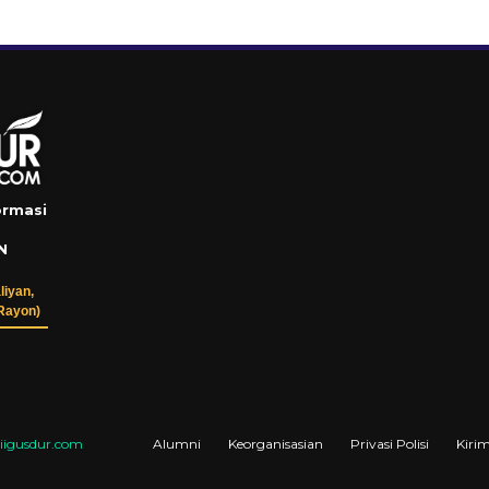
ormasi
N
liyan,
Rayon)
igusdur.com
Alumni
Keorganisasian
Privasi Polisi
Kirim