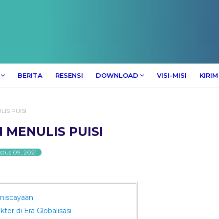
BERITA
RESENSI
DOWNLOAD
VISI-MISI
KIRIM
LIS PUISI
N MENULIS PUISI
tus 09, 2021
eniscayaan
ter di Era Globalisasi