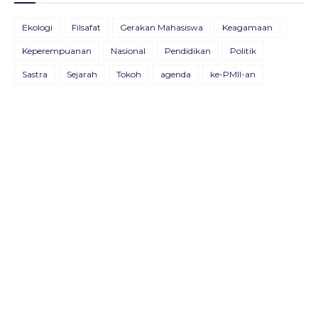
BULETIN ADVOKASIA EDISI VII
Ekologi
Filsafat
Gerakan Mahasiswa
Keagamaan
26 Agustus 2021
Keperempuanan
Nasional
Pendidikan
Politik
BULETIN KOSMOPOLIT EDISI XVIII/JULI/2021
Sastra
Sejarah
Tokoh
agenda
ke-PMII-an
09 Juli 2021
BULETIN KOSMOPOLIT EDISI XVII/AGUSTUS/2020
22 Agustus 2020
Buletin Advokasia Edisi Ke-VI
04 Mei 2019