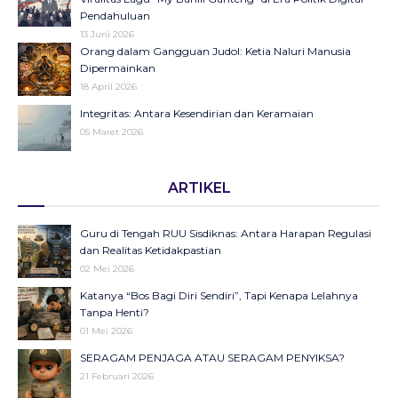
Pendahuluan
13 Juni 2026
Orang dalam Gangguan Judol: Ketia Naluri Manusia
Dipermainkan
18 April 2026
Integritas: Antara Kesendirian dan Keramaian
05 Maret 2026
Opini di Kompas Ungkap “Raya”: Dari Halaman Koran ke
ARTIKEL
Panggung Radio Serta Podcast sebagai Seruan Kesehatan
Anak Indonesia
23 Desember 2025
Guru di Tengah RUU Sisdiknas: Antara Harapan Regulasi
Objektifikasi di Balik Fenomena Akun ‘UIN WS Cantik’ dan
dan Realitas Ketidakpastian
‘UIN WS Ganteng’
02 Mei 2026
23 Oktober 2025
Katanya “Bos Bagi Diri Sendiri”, Tapi Kenapa Lelahnya
Makna Strategis dan Transformasi Hari Santri Nasional
Tanpa Henti?
22 Oktober 2025
01 Mei 2026
SERAGAM PENJAGA ATAU SERAGAM PENYIKSA?
September Hitam sebagai Pengingat: Luka Bangsa, Suara
21 Februari 2026
Rakyat, dan Pentingnya Merawat Demokrasi