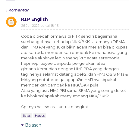
1 Komentar
R.I.P English
26 Juli 2022 pukul 18.45
Coba dibedah ormawa di FITK sendiri bagaimana
sumbangsihnya terhadap NKK/BKK. Utamanya DEMA
dan HMJ PAI yang suka bikin acara meriah bisa dikupas
apakah ada memberikan dampak ke mahasiswa yang
mereka akhirnya lebih sneng ikut acara seremonial
hepi hepi uuyee daripada pergerakan atau
gimana.Kemudian dengan HMJ PBA yang dengan
taglinenya selamat datang adek2, dan HMJ OSIS MTs &
MA yang notabene ga ngapa2in HMJ nya. Apakah
memberikan dampak ke NKK/BKK pula.
Atau yang asik HMJ PBI sama SEMA yang sering deket
ke birokrasi apakah menyumbang NKK/BKK?
Spt nya hal tsb asik untuk diangkat.
Balas
Hapus
Balasan