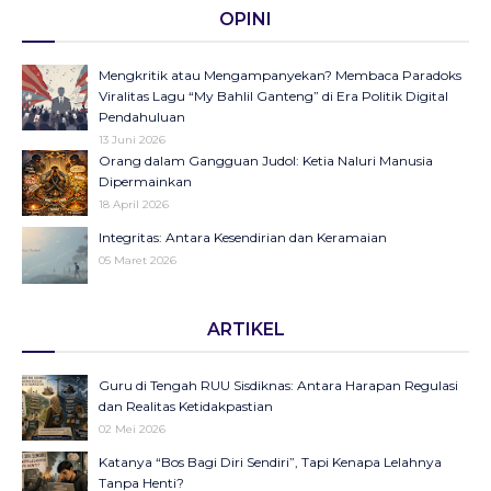
OPINI
Mengkritik atau Mengampanyekan? Membaca Paradoks
Viralitas Lagu “My Bahlil Ganteng” di Era Politik Digital
Pendahuluan
13 Juni 2026
Orang dalam Gangguan Judol: Ketia Naluri Manusia
Dipermainkan
18 April 2026
Integritas: Antara Kesendirian dan Keramaian
05 Maret 2026
Opini di Kompas Ungkap “Raya”: Dari Halaman Koran ke
ARTIKEL
Panggung Radio Serta Podcast sebagai Seruan Kesehatan
Anak Indonesia
23 Desember 2025
Guru di Tengah RUU Sisdiknas: Antara Harapan Regulasi
Objektifikasi di Balik Fenomena Akun ‘UIN WS Cantik’ dan
dan Realitas Ketidakpastian
‘UIN WS Ganteng’
02 Mei 2026
23 Oktober 2025
Katanya “Bos Bagi Diri Sendiri”, Tapi Kenapa Lelahnya
Makna Strategis dan Transformasi Hari Santri Nasional
Tanpa Henti?