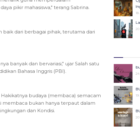
Oj
25
Pe
In
a pikir mahasiswa," terang Sabrina.
27
18
Ka
La
Pe
20
aik dari berbagai pihak, terutama dari
04
R
Ba
08
06
ya banyak dan bervariasi," ujar Salah satu
Kh
Mo
bu
idikan Bahasa Inggris (PBI).
Ke
22
24
29
Ce
Po
BU
27
a, Hakikatnya budaya (membaca)
semacam
18
19
 arti membaca bukan hanya terpaut dalam
ngkungan dan Kondisi.
Pu
BU
Ko
20
29
Ki
BU
08
20