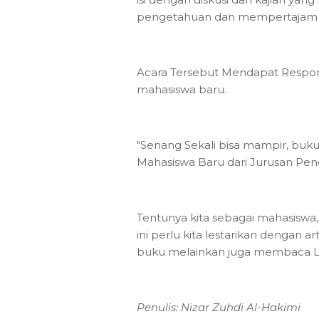
pengetahuan dan mempertajam day
Acara Tersebut Mendapat Respon b
mahasiswa baru.
"Senang Sekali bisa mampir, bukun
Mahasiswa Baru dari Jurusan Pend
Tentunya kita sebagai mahasisw
ini perlu kita lestarikan dengan
buku melainkan juga membaca Li
Penulis: Nizar Zuhdi Al-Hakimi