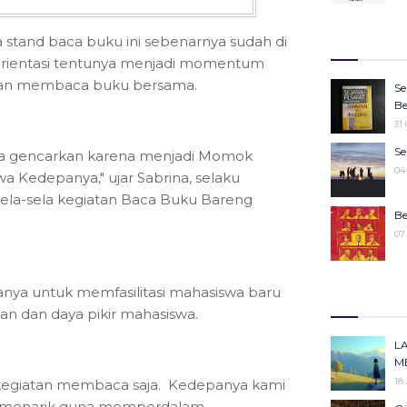
27
Wa
Ju
 stand baca buku ini sebenarnya sudah di
27
Ke
a orientasi tentunya menjadi momentum
25
kan membaca buku bersama.
16
Se
Ko
22
Be
Pe
31
25
Sy
Se
ita gencarkan karena menjadi Momok
M
19
04
 Kedepanya," ujar Sabrina, selaku
19
sela-sela kegiatan Baca Buku Bareng
M
Be
19
07
“W
Ke
nya untuk memfasilitasi mahasiswa baru
m
30
 dan daya pikir mahasiswa.
14
Ka
Id
L
Pe
11
M
13
18
 kegiatan membaca saja. Kedepanya kami
Me
ang menarik guna memperdalam
Ki