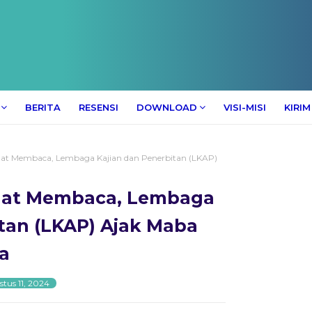
BERITA
RESENSI
DOWNLOAD
VISI-MISI
KIRIM
t Membaca, Lembaga Kajian dan Penerbitan (LKAP)
at Membaca, Lembaga
tan (LKAP) Ajak Maba
a
tus 11, 2024