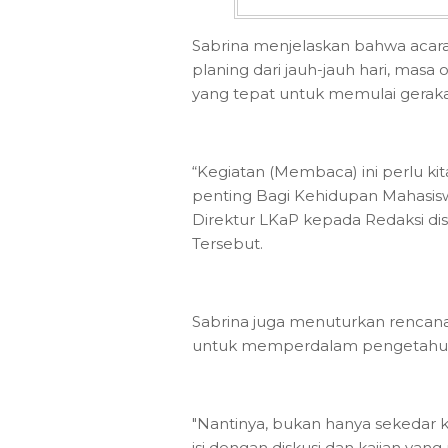
Sabrina menjelaskan bahwa acara
planing dari jauh-jauh hari, mas
yang tepat untuk memulai gera
“Kegiatan (Membaca) ini perlu k
penting Bagi Kehidupan Mahasiswa
Direktur LKaP kepada Redaksi di
Tersebut.
Sabrina juga menuturkan rencana
untuk memperdalam pengetahuan
"Nantinya, bukan hanya sekedar
isi dengan diskusi dan kajian y