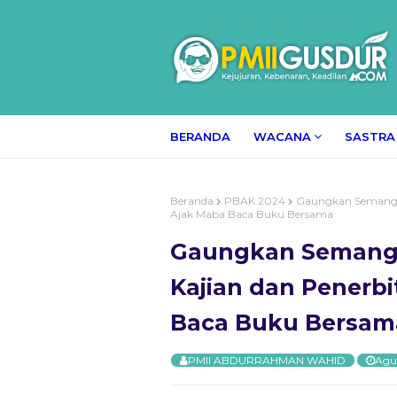
BERANDA
WACANA
SASTRA
Beranda
PBAK 2024
Gaungkan Semanga
Ajak Maba Baca Buku Bersama
Gaungkan Semang
Kajian dan Penerbi
Baca Buku Bersam
PMII ABDURRAHMAN WAHID
Agus