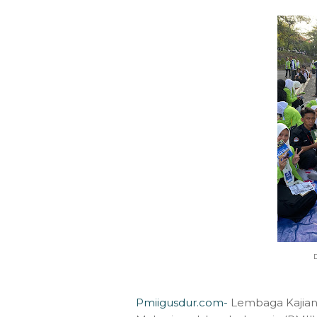
D
P
miigusdur.com-
Lembaga Kajian