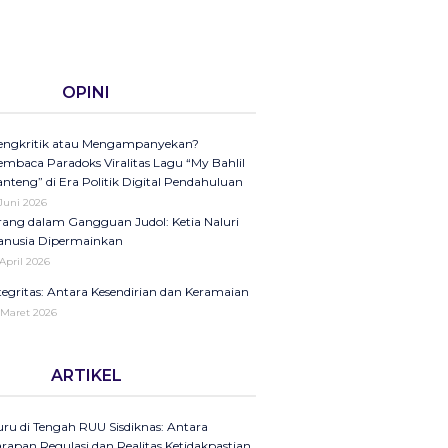
OPINI
ngkritik atau Mengampanyekan?
mbaca Paradoks Viralitas Lagu “My Bahlil
nteng” di Era Politik Digital Pendahuluan
 Juni 2026
ang dalam Gangguan Judol: Ketia Naluri
nusia Dipermainkan
 April 2026
tegritas: Antara Kesendirian dan Keramaian
 Maret 2026
ini di Kompas Ungkap “Raya”: Dari
ARTIKEL
laman Koran ke Panggung Radio Serta
dcast sebagai Seruan Kesehatan Anak
donesia
ru di Tengah RUU Sisdiknas: Antara
25
rapan Regulasi dan Realitas Ketidakpastian