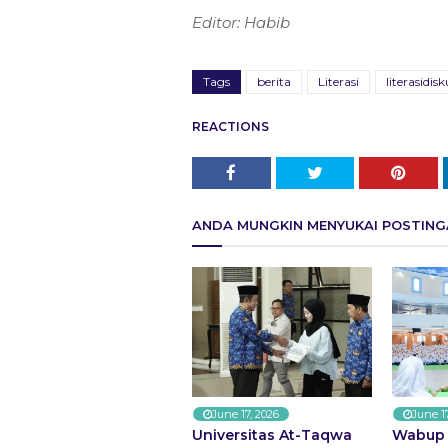
Editor: Habib
Tags
berita
Literasi
literasidisk
REACTIONS
ANDA MUNGKIN MENYUKAI POSTINGA
June 17, 2026
June 1
Universitas At-Taqwa
Wabup 