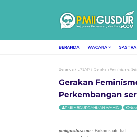
BERANDA
WACANA
SASTRA
Beranda
LPSAP
Gerakan Feminisme; Sej
Gerakan Feminisme
Perkembangan ser
PMII ABDURRAHMAN WAHID
Nov
pmiigusdur.com -
Bukan suatu
hal