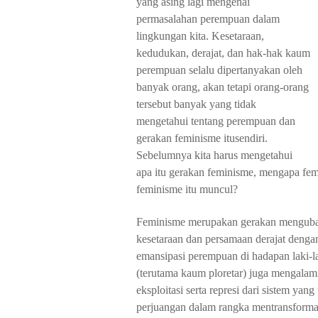
yang asing lagi mengenai
permasalahan perempuan dalam
lingkungan kita. Kesetaraan,
kedudukan, der
ajat, dan hak-hak kaum
perempuan selalu dipertanyakan oleh
banyak orang, akan tetapi orang-orang
tersebut banyak yang tidak
mengetahui tentang perempuan dan
gerakan feminisme itusendiri.
Sebelumnya kita harus mengetahui
apa itu gerakan feminisme, mengapa fem
feminism
e
itu muncul?
Feminisme merupakan gerakan mengub
kesetaraan dan persamaan derajat dengan
emansipasi perempuan di hadapan laki-la
(terutama kaum ploretar) juga mengalami
eksploitasi serta represi dari sistem yan
perjuangan dalam rangka mentransformasi