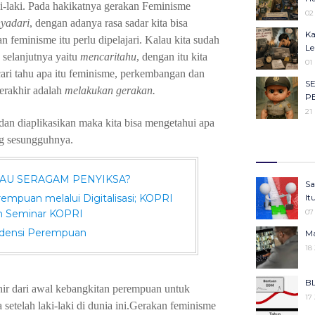
i-laki. Pada
hakikatnya
gerakan
Feminisme
Ob
02
Ca
yadari
,
dengan
adanya rasa sadar
kita
bisa
Ka
23
an feminisme
itu
perlu
dipelajari. Kalau
kita
sudah
Le
selanjutnya
yaitu
mencaritahu
, dengan
itu
kita
Ma
01
Ha
ari
tahu
apa
itu feminisme, perkembangan
dan
S
22
terakhir
adalah
melakukan
gerakan.
P
Se
21
Ba
dan diaplikasikan
maka
kita
bisa
mengetahui
apa
Me
Il
g sesungguhnya.
Ke
27
Ko
Ju
Ke
05
AU SERAGAM PENYIKSA?
Sa
KU
25
rempuan melalui Digitalisasi; KOPRI
It
An
Ko
n Seminar KOPRI
07
05
Pe
ndensi Perempuan
Ma
Gi
25
18
Be
Pr
06
Ke
BL
Se
hir
dari
awal
kebangkitan
perempuan
untuk
25
17
Ba
a
setelah
laki-laki di dunia
ini.Gerakan feminisme
Me