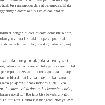
alis tidak bisa menaikkan derajat perempuan. Maka
gabungan antara analisis kelas dan analisis
ism di pengaruhi oleh budaya domestik sendiri,
hubungan antara laki-laki dan perempuan dalam
dah berbeda. Belumlagi ideologi patriarki yang
a adalah energi sosial, pada saat energi sosial itu
ang tadinya sama dalam konteks jenis kelamin. Hal
da perempuan. Persoalan ini tidaklah pada lingkup
araan bisa dilihat lagi pada pendidikan yang dulu
 mata pelajaran Bahasa Indonesia, dulu kita
tor; Ibu memasak di dapur; Ani bermain boneka;
harus seperti itu? Ibu juga bisa bekerja di kator.
rus diluruskan. Belum lagi mengenai budaya Jawa.