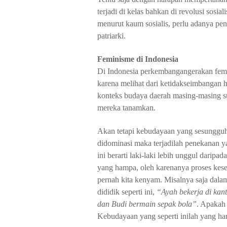
terjadi di kelas bahkan di revolusi sosi
menurut kaum sosialis, perlu adanya peng
patriarki.
Feminisme di Indonesia
Di Indonesia perkembangangerakan femin
karena melihat dari ketidakseimbangan 
konteks budaya daerah masing-masing su
mereka tanamkan.
Akan tetapi kebudayaan yang sesungguhny
didominasi maka terjadilah penekanan y
ini berarti laki-laki lebih unggul daripa
yang hampa, oleh karenanya proses keset
pernah kita kenyam. Misalnya saja dalam
dididik seperti ini,
“Ayah bekerja di kan
dan Budi bermain sepak bola”
. Apakah 
Kebudayaan yang seperti inilah yang ha