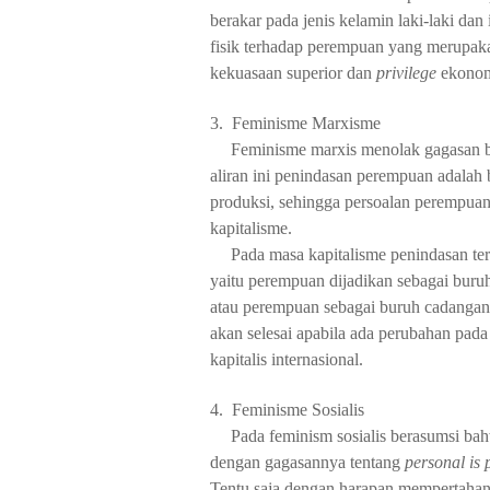
berakar
pada
jenis
kelamin
laki
-laki dan 
fisik terhadap perempuan
yang merupakan
kekuasaan superior dan
privilege
ekonom
3.
Feminisme Marxisme
Feminisme marxis menolak gagasan b
aliran ini penindasan perempuan adalah
produksi, sehingga persoalan perempuan 
kapitalisme.
Pada masa kapitalisme penindasan te
yaitu perempuan dijadikan sebagai buruh
atau perempuan sebagai buruh cadanga
akan selesai apabila ada perubahan pada
kapitalis internasional.
4.
Feminisme Sosialis
Pada feminism sosialis berasumsi bah
dengan gagasannya tentang
personal is 
Tentu saja dengan harapan mempertahan