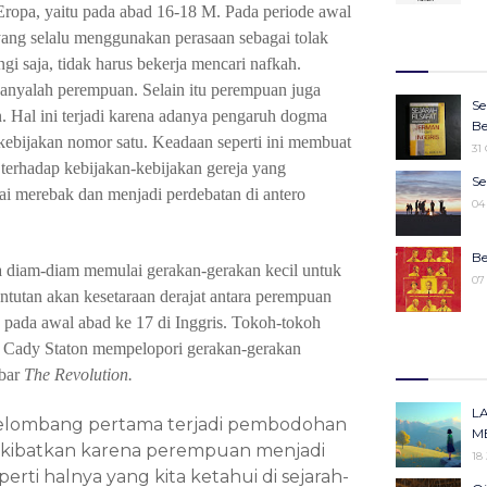
Eropa
,
yaitu
pada
abad 16-18 M.
Pada
periode
awal
27
Wa
yang selalu
menggunakan
perasaan
sebagai
tolak
Ju
27
Ke
ngi
saja, tidak
harus
bekerja
mencari
nafkah.
25
anyalah
perempuan.
Selain
itu
perempuan
juga
16
Se
.
Hal ini
terjadi
karena
adanya
pengaruh dogma
Ko
22
Be
Pe
kebijakan
nomor
satu.
Keadaan
seperti
ini
membuat
31
25
terhadap
kebijakan-kebijakan
gereja yang
Sy
Se
M
ai
merebak
dan
menjadi
perdebatan di
antero
19
04
19
M
Be
a
diam-diam
memulai
gerakan-gerakan
kecil
untuk
19
07
untutan
akan
kesetaraan
derajat
antara
perempuan
pada
awal
abad
ke 17 di Inggris.
Tokoh-tokoh
“W
Ke
 Cady Staton mempelopori gerakan-gerakan
m
30
abar
The Revolution.
14
Ka
Id
L
gelombang pertama
terjadi pembodohan
Pe
11
M
iakibatkan karena perempuan menjadi
13
18
eperti halnya yang kita ketahui di sejarah-
Me
Ki