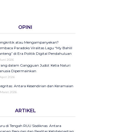
OPINI
ngkritik atau Mengampanyekan?
mbaca Paradoks Viralitas Lagu “My Bahlil
nteng” di Era Politik Digital Pendahuluan
 Juni 2026
ang dalam Gangguan Judol: Ketia Naluri
nusia Dipermainkan
 April 2026
tegritas: Antara Kesendirian dan Keramaian
 Maret 2026
ini di Kompas Ungkap “Raya”: Dari
ARTIKEL
laman Koran ke Panggung Radio Serta
dcast sebagai Seruan Kesehatan Anak
donesia
ru di Tengah RUU Sisdiknas: Antara
25
rapan Regulasi dan Realitas Ketidakpastian