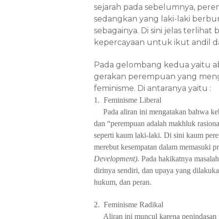
sejarah pada sebelumnya, per
sedangkan yang laki-laki berbu
sebagainya
. Di sini jelas terli
kepercayaan untuk ikut andil
d
Pada gelombang kedua yaitu a
gerakan perempuan yang mengak
feminisme. Di antaranya yaitu :
1.
Feminisme Liberal
Pada aliran ini mengatakan bahwa keb
dan “perempuan adalah makhluk rasiona
seperti kaum laki-laki. Di
sini kaum per
merebut kesempatan dalam memasuki prin
Development).
Pada hakikatnya masalah
dirinya sendiri, dan upaya yang dilakuk
hukum, dan peran.
2.
Feminisme Radikal
Aliran ini muncul karena penindasan 