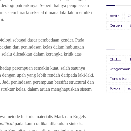
ideologi patriarkinya.
Seperti halnya penguasaan
 sistem hirarki seksual dimana laki-laki memiliki
Ti
BU
berita
O
i.
28
19
Cerpen
Pa
BU
iologi sebagai dasar pembedaan gender. Pada
11
13
 bagian dari penindasan kelas dalam hubungan
selalu diletakkan dalam kerangka kritik atas
BU
Ekologi
26
rhadap perempuan semakin kuat, salah satunya
Keagamaan
 dengan upah yang lebih rendah daripada laki-laki,
BU
Pendidikan
09
n.
Jadi penindasan perempuan bersifat structural dan
Tokoh
a
 struktur kelas, dalam artian menghapuskan sistem
B
X
22
Bu
wa metode historis materialis Mark dan Engels
04
political
pada kaum radikal dilakukan sintesis.
kan Feminitas, karena dirasa penindasan yang