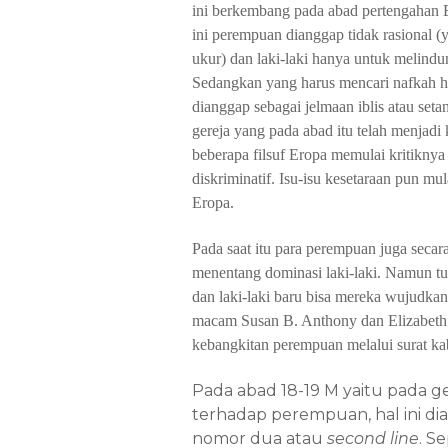
ini
berkembang
pada
abad
pertengahan
ini
perempuan dianggap
tidak
rasional (
ukur)
dan
laki-laki
hanya
untuk
melindu
Sedangkan yang harus
mencari
nafkah
h
d
i
anggap
sebagai
jelmaan
iblis
atau
setan
gereja yang pada
abad
itu
telah
menjadi
be
berapa
filsuf
Eropa
memulai
kriti
k
nya
diskriminatif.
Isu-isu
kesetaraan pun mul
Eropa.
Pada
saat
itu
para
perempuan
juga secar
menentang
dominasi
laki-laki.
Namun
t
dan
laki-laki
baru
bisa
mereka
wujudkan
macam Susan B. Anthony dan Elizabeth
kebangkitan perempuan melalui surat k
Pada abad 18-19 M yaitu pada 
terhadap perempuan, hal ini d
nomor dua atau
second line
. S