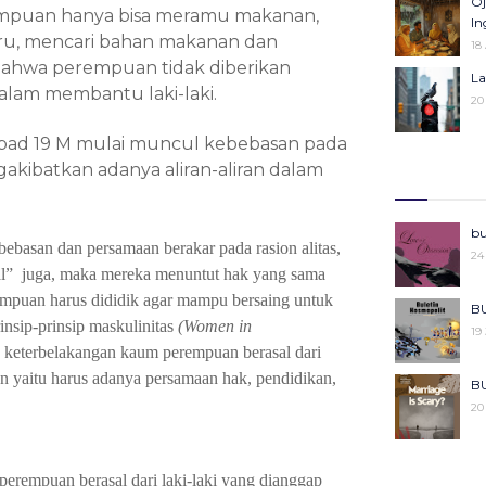
Oj
empuan hanya bisa meramu makanan,
25
Pe
In
ru
, mencari bahan makanan dan
27
18
hat bahwa perempuan tidak diberikan
Ka
La
alam
membantu laki-laki
.
Pe
20
04
bad 19 M mulai muncul kebebasan pada
R
Ba
ibatkan adanya aliran-aliran dalam
08
06
Kh
Mo
bu
ebasan dan persamaan berakar pada rasion alitas,
Ke
22
24
29
l
”
juga, maka mereka menuntut hak yang sama
empuan harus dididik agar mampu bersaing untuk
Ce
Po
BU
sip-prinsip maskulinitas
(Women in
27
18
19
 keterbelakangan kaum perempuan berasal dari
an yaitu harus adanya persamaan hak, pendidikan,
Pu
BU
Ko
20
29
Ki
BU
perempuan berasal dari laki-laki
yang
dianggap
08
20