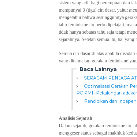
sistem yang adil bagi perempuan dan lak
mempunyai 3 (tiga) ciri
dasar, yaitu:
men
mengetahui
bahwa
sesungguhnya
gerak
tahu feminisme
itu
perlu
dipelajari
,
maka
tidak
hanya
sebatas
tahu
saja
tetapi
menc
sejarahnya. Setelah
semua
itu, hal yang 
Semua
ciri
dasar
di
atas
apabila
disadari
yang dinamakan
gerakan feminisme yan
Baca Lainnya
SERAGAM PENJAGA AT
Optimalisasi Gerakan Pe
PC PMII Pekalongan adaka
Pendidikan dan Indepe
Analisis
Sejarah
Dalam
sejarah, gerakan feminisme
itu
la
menggeser status sebagai
makhluk
kedu