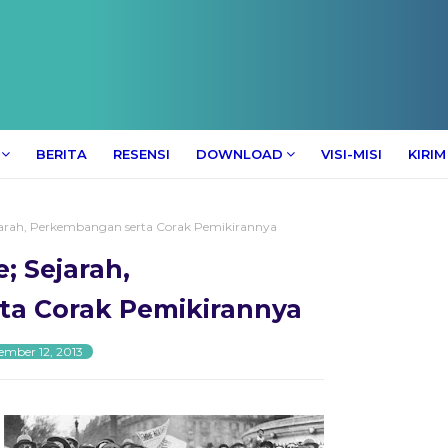
BERITA
RESENSI
DOWNLOAD
VISI-MISI
KIRIM
arah, Perkembangan serta Corak Pemikirannya
; Sejarah,
ta Corak Pemikirannya
ember 12, 2013