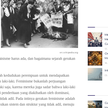
Me
Me
Ga
13
en.wikipedia.org
Or
Ma
inisme harus ada, dan bagaimana sejarah gerakan
18
In
ah kedudukan perempuan untuk mendapatkan
05
 laki-laki.
Feminisme bukanlah perjuangan
ki saja, karena mereka juga sadar bahwa laki-laki
Op
Ha
 penderitaan yang diakibatkan oleh dominasi,
Po
g tidak adil. Pada intinya gerakan feminisme adalah
In
Gu
kan sistem dan struktur yang tidak adil, menuju
23 Desember 20
Ha