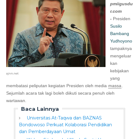
pmiigusdu
r.com
-
Presiden
Susilo
Bambang
Yudhoyono
tampaknya
mengeluar
kan
kebijakan
ajnn.net
yang
membatasi peliputan kegiatan Presiden oleh media
massa
.
Sejumlah acara tak lagi boleh diikuti secara penuh oleh
wartawan.
Baca Lainnya
Universitas At-Taqwa dan BAZNAS
Bondowoso Perkuat Kolaborasi Pendidikan
dan Pemberdayaan Umat