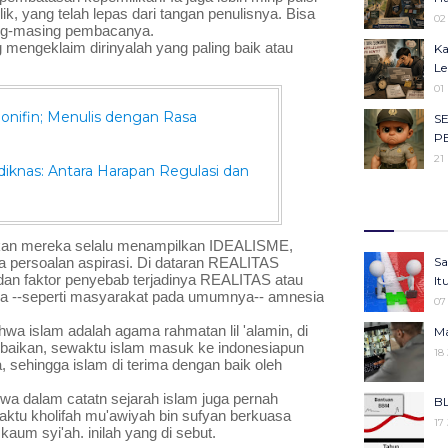
Ob
, yang telah lepas dari tangan penulisnya. Bisa 
02
sing-masing pembacanya.
Ca
mengeklaim dirinyalah yang paling baik atau 
Ka
23
Le
Ma
01
Ha
ifin; Menulis dengan Rasa
S
22
P
Se
21
iknas: Antara Harapan Regulasi dan
Ba
Me
Il
Ke
27
Ko
Ju
kan mereka selalu menampilkan IDEALISME, 
Ke
05
 persoalan aspirasi. Di dataran REALITAS 
Sa
KU
25
s dan faktor penyebab terjadinya REALITAS atau 
It
An
ja --seperti masyarakat pada umumnya-- amnesia 
Ko
07
05
Pe
hwa islam adalah agama rahmatan lil 'alamin, di 
Ma
Gi
25
aikan, sewaktu islam masuk ke indonesiapun 
18
Be
 sehingga islam di terima dengan baik oleh 
Pr
06
Ke
wa dalam catatn sejarah islam juga pernah 
BL
Se
25
ktu kholifah mu'awiyah bin sufyan berkuasa 
17
Ba
aum syi'ah. inilah yang di sebut.
Me