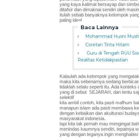
yang kaya kalimat bersayap dan simbolik
ditafsir dan dimaknai sendiri oleh ma
itulah sebab banyaknya kelompok yang 
paling ideal.
Baca Lainnya
Mohammad Husni Mushon
Coretan Tinta Hitam
Guru di Tengah RUU Sisd
Realitas Ketidakpastian
Kalaulah ada kelompok yang mengata
maka kita sebenarnya sedang berbicara
tidaklah selalu seperti itu. Ada kontek
yang di sebut  SEJARAH, dan tentu sa
selektif
kita ambil contoh, kita pasti mafhum ba
manapun islam ada pasti membawa keb
dengan kebaikan dan akulturasi budaya,
masyarakat indonesia.
tapi kita tak pernah mau mengingat bah
menindas kaumnya sendiri, tepatnya wa
yang dengan teganya ingin menghabisi k