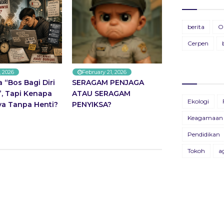
Ti
BU
berita
O
28
19
Cerpen
Pa
BU
11
13
, 2026
February 21, 2026
 “Bos Bagi Diri
SERAGAM PENJAGA
”, Tapi Kenapa
ATAU SERAGAM
BU
Ekologi
ya Tanpa Henti?
PENYIKSA?
26
Keagamaan
BU
Pendidikan
09
Tokoh
a
B
X
22
Bu
04