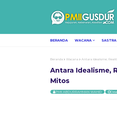
BERANDA
WACANA
SASTRA
Beranda
Wacana
Antara Idealisme, Realit
Antara Idealisme, R
Mitos
PMII ABDURRAHMAN WAHID
Des