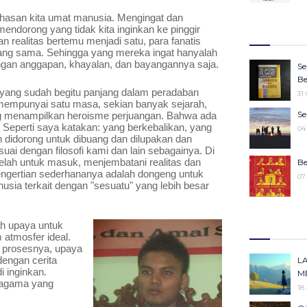
27
Wa
khasan kita umat manusia. Mengingat dan 
Ju
ndorong yang tidak kita inginkan ke pinggir 
27
Ke
n realitas bertemu menjadi satu, para fanatis 
ng sama. Sehingga yang mereka ingat hanyalah 
25
gan anggapan, khayalan, dan bayangannya saja.
16
Se
Ko
22
Be
Pe
ang sudah begitu panjang dalam peradaban 
31
25
empunyai satu masa, sekian banyak sejarah, 
Sy
Se
g menampilkan heroisme perjuangan. Bahwa ada 
M
 Seperti saya katakan: yang berkebalikan, yang 
19
04
19
an didorong untuk dibuang dan dilupakan dan 
uai dengan filosofi kami dan lain sebagainya. Di 
M
ah untuk masuk, menjembatani realitas dan 
Be
pengertian sederhananya adalah dongeng untuk 
19
07
usia terkait dengan "sesuatu" yang lebih besar 
“W
Ke
m
 upaya untuk 
30
tmosfer ideal. 
14
rosesnya, upaya 
Ka
Id
ngan cerita 
L
Pe
 inginkan. 
11
M
 agama yang 
13
18
Me
Ki