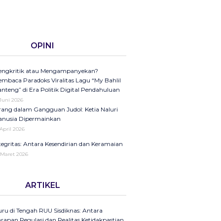
OPINI
ngkritik atau Mengampanyekan?
mbaca Paradoks Viralitas Lagu “My Bahlil
nteng” di Era Politik Digital Pendahuluan
 Juni 2026
ang dalam Gangguan Judol: Ketia Naluri
nusia Dipermainkan
 April 2026
tegritas: Antara Kesendirian dan Keramaian
 Maret 2026
ini di Kompas Ungkap “Raya”: Dari
ARTIKEL
laman Koran ke Panggung Radio Serta
dcast sebagai Seruan Kesehatan Anak
donesia
ru di Tengah RUU Sisdiknas: Antara
25
rapan Regulasi dan Realitas Ketidakpastian