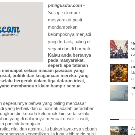
pmiigusdur.com - 
Setiap kelompok 
masyarakat pasti 
mendambakan 
kelompoknya menjadi 
yang terbaik, paling di 
Me
segani dan di hormati...
Me
Kalau anda bertanya 
Ga
pada masyarakat, 
13
seperti apa tatanan 
Or
kan mendapat sekian macam jawaban yang 
Ma
osial, politik dan keagamaan mereka. yang 
18
selalu bergerak dalam tiga dataran ideal, 
ki yang membangun klaim hampir semua 
In
05
n sepenuhnya bahwa yang paling mendasar 
yang terbaik dan di hormati adalah peradaban 
Op
ngkan diri kepada kelompok lain serta selalu 
Ha
an yang di dalamnya memuat unsur filosofi, 
Po
dan puncak kemajuan.
In
fat nilai dan abstrak. Ia bukan layaknya sebuah 
Gu
23 Desember 20
mbatasan kepemilikan. Ia juga lebih mirip puisi 
Ha