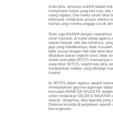
Anda tahu, amnesia selektif adalah ke
menyimpan hanya yang kita mau, lalu me
ruang ingatan. Dan ketika ranah ideal da
kelompok melakukan proses seleksi ya
hal-hal yang mereka anggap cocok den
Tentu saja AGAMA dengan sejarahnya y
umat manusia, di mana setiap agama m
sekian banyak nabi dan tokohnya  yan
juga yang kebalikannya, tidak masalah.
tidak sesuai dengan nilai-nilai ideal ak
dikatakan bukan sejarah kami, tidak ses
sinilah kemudian MITOS mempunyai cel
yang ideal. MITOS, seperti kita tahu, 
menjelaskan realitas yang dihadapi man
(supra).
Ia, MITOS dalam agama, adalah sebuah
mendudukkan gaya ke-agamaan dalam a
kemudian AMNESIA SELEKTIF adalah p
untuk melakukan SELEKSI INGATAN de
sejarah, dongenng, atau legenda yang di
Datanya tersedia di perjalanan sejarah
bersangkutan.