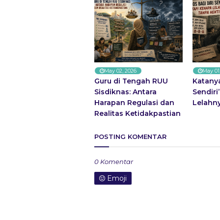
May 02, 2026
May 01
Guru di Tengah RUU
Katanya
Sisdiknas: Antara
Sendiri
Harapan Regulasi dan
Lelahn
Realitas Ketidakpastian
POSTING KOMENTAR
0 Komentar
Emoji