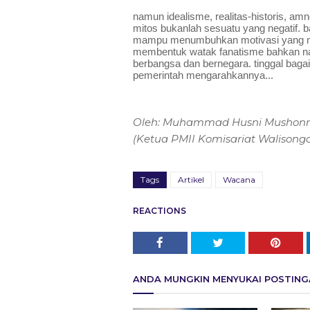
namun idealisme, realitas-historis, amne
mitos bukanlah sesuatu yang negatif. ba
mampu menumbuhkan motivasi yang 
membentuk watak fanatisme bahkan na
berbangsa dan bernegara. tinggal bagai
pemerintah mengarahkannya...
Oleh: Muhammad Husni Mushonn
(Ketua PMII Komisariat Walisongo
Tags
Artikel
Wacana
REACTIONS
ANDA MUNGKIN MENYUKAI POSTINGA