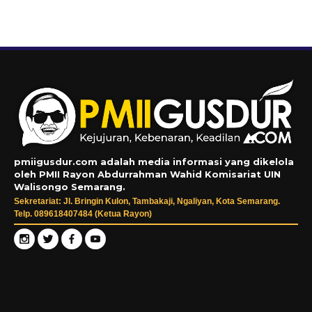
pmiigusdur.com adalah media informasi yang dikelola
oleh PMII Rayon Abdurrahman Wahid Komisariat UIN
Walisongo Semarang.
Sekretariat: Jl. Bringin Kulon, Tambakaji, Ngaliyan, Kota Semarang.
Telp. 089618407484 (Ketua Rayon)