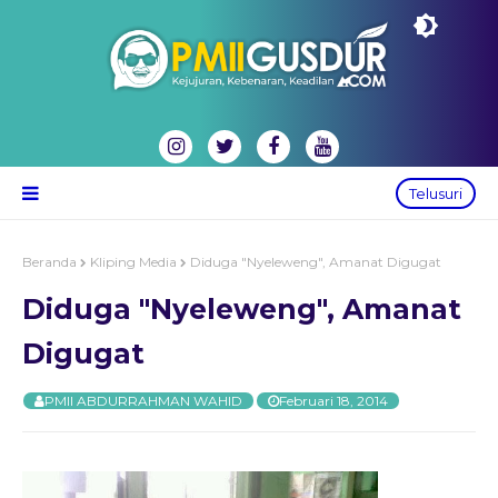
Telusuri
Beranda
Kliping Media
Diduga "Nyeleweng", Amanat Digugat
Diduga "Nyeleweng", Amanat
Digugat
PMII ABDURRAHMAN WAHID
Februari 18, 2014