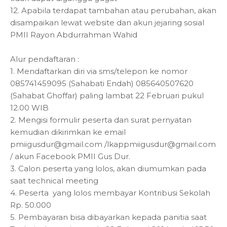
12. Apabila terdapat tambahan atau perubahan, akan
disampaikan lewat website dan akun jejaring sosial
PMII Rayon Abdurrahman Wahid
Alur pendaftaran :
1. Mendaftarkan diri via sms/telepon ke nomor
085741459095 (Sahabati Endah) 085640507620
(Sahabat Ghoffar) paling lambat 22 Februari pukul
12.00 WIB
2. Mengisi formulir peserta dan surat pernyatan
kemudian dikirimkan ke email
pmiigusdur@gmail.com /lkappmiigusdur@gmail.com
/ akun Facebook PMII Gus Dur.
3. Calon peserta yang lolos, akan diumumkan pada
saat technical meeting
4. Peserta yang lolos membayar Kontribusi Sekolah
Rp. 50.000
5. Pembayaran bisa dibayarkan kepada panitia saat