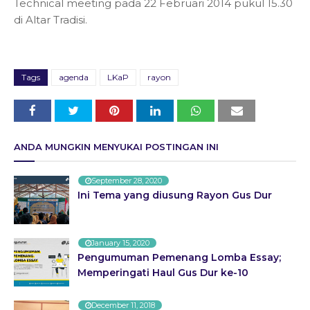
Technical meeting pada 22 Februari 2014 pukul 15.30
di Altar Tradisi.
Tags
agenda
LKaP
rayon
ANDA MUNGKIN MENYUKAI POSTINGAN INI
September 28, 2020
Ini Tema yang diusung Rayon Gus Dur
January 15, 2020
Pengumuman Pemenang Lomba Essay;
Memperingati Haul Gus Dur ke-10
December 11, 2018