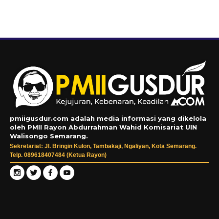
pmiigusdur.com adalah media informasi yang dikelola
oleh PMII Rayon Abdurrahman Wahid Komisariat UIN
Walisongo Semarang.
Sekretariat: Jl. Bringin Kulon, Tambakaji, Ngaliyan, Kota Semarang.
Telp. 089618407484 (Ketua Rayon)