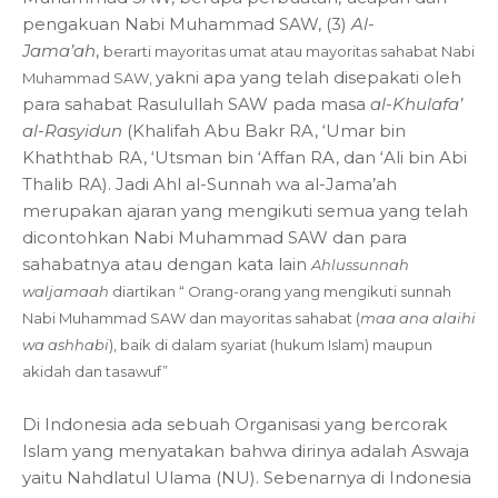
pengakuan Nabi Muhammad SAW, (3)
Al-
Jama’ah
,
berarti mayoritas umat atau mayoritas sahabat Nabi
yakni apa yang telah disepakati oleh
Muhammad SAW,
para sahabat Rasulullah SAW pada masa
al-Khulafa’
al-Rasyidun
(Khalifah Abu Bakr RA, ‘Umar bin
Khaththab RA, ‘Utsman bin ‘Affan RA, dan ‘Ali bin Abi
Thalib RA). Jadi Ahl al-Sunnah wa al-Jama’ah
merupakan ajaran yang mengikuti semua yang telah
dicontohkan Nabi Muhammad SAW dan para
sahabatnya atau dengan kata lain
Ahlussunnah
waljamaah
diartikan “ Orang-orang yang mengikuti sunnah
Nabi Muhammad SAW dan mayoritas sahabat (
maa ana alaihi
wa ashhabi
), baik di dalam syariat (hukum Islam) maupun
akidah dan tasawuf”
Di Indonesia ada sebuah Organisasi yang bercorak
Islam yang menyatakan bahwa dirinya adalah Aswaja
yaitu Nahdlatul Ulama (NU). Sebenarnya di Indonesia