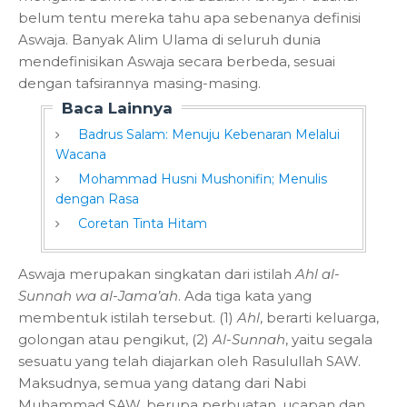
belum tentu mereka tahu apa sebenanya definisi
Aswaja. Banyak Alim Ulama di seluruh dunia
mendefinisikan Aswaja secara berbeda, sesuai
dengan tafsirannya masing-masing.
Baca Lainnya
Badrus Salam: Menuju Kebenaran Melalui
Wacana
Mohammad Husni Mushonifin; Menulis
dengan Rasa
Coretan Tinta Hitam
Aswaja merupakan singkatan dari istilah
Ahl al-
Sunnah wa al-Jama’ah
. Ada tiga kata yang
membentuk istilah tersebut. (1)
Ahl
, berarti keluarga,
golongan atau pengikut, (2)
Al-Sunnah
, yaitu segala
sesuatu yang telah diajarkan oleh Rasulullah SAW.
Maksudnya, semua yang datang dari Nabi
Muhammad SAW, berupa perbuatan, ucapan dan