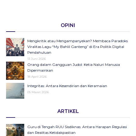
OPINI
Mengkritik atau Mengampanyekan? Membaca Paradoks
Viralitas Lagu “My Bahlil Ganteng” di Era Politik Digital
Pendahuluan
13 Juni 2026
Orang dalam Gangguan Judol: Ketia Naluri Manusia
Dipermainkan
18 April 2026
Integritas: Antara Kesendirian dan Keramaian
05 Maret 2026
Opini di Kompas Ungkap “Raya”: Dari Halaman Koran ke
ARTIKEL
Panggung Radio Serta Podcast sebagai Seruan Kesehatan
Anak Indonesia
23 Desember 2025
Guru di Tengah RUU Sisdiknas: Antara Harapan Regulasi
Objektifikasi di Balik Fenomena Akun ‘UIN WS Cantik’ dan
dan Realitas Ketidakpastian