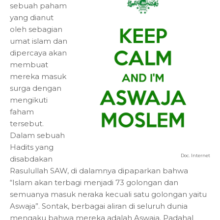
sebuah paham
yang dianut
oleh sebagian
umat islam dan
dipercaya akan
membuat
mereka masuk
surga dengan
mengikuti
faham
tersebut.
Dalam sebuah
Hadits yang
Doc. Internet
disabdakan
Rasulullah SAW, di dalamnya dipaparkan bahwa
“Islam akan terbagi menjadi 73 golongan dan
semuanya masuk neraka kecuali satu golongan yaitu
Aswaja”. Sontak, berbagai aliran di seluruh dunia
mengaku bahwa mereka adalah Aswaja. Padahal