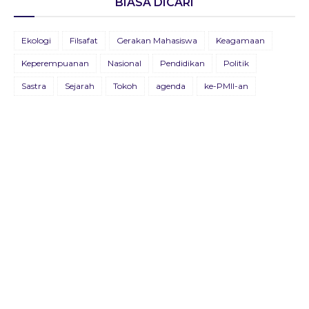
BIASA DICARI
BULETIN ADVOKASIA EDISI VII
Ekologi
Filsafat
Gerakan Mahasiswa
Keagamaan
26 Agustus 2021
Keperempuanan
Nasional
Pendidikan
Politik
BULETIN KOSMOPOLIT EDISI XVIII/JULI/2021
Sastra
Sejarah
Tokoh
agenda
ke-PMII-an
09 Juli 2021
BULETIN KOSMOPOLIT EDISI XVII/AGUSTUS/2020
22 Agustus 2020
Buletin Advokasia Edisi Ke-VI
04 Mei 2019