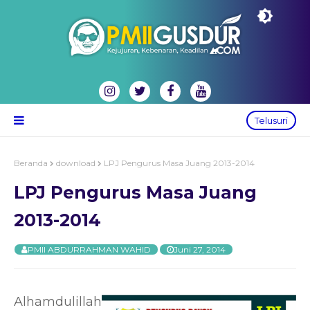
Telusuri
Beranda
download
LPJ Pengurus Masa Juang 2013-2014
LPJ Pengurus Masa Juang
2013-2014
PMII ABDURRAHMAN WAHID
Juni 27, 2014
Alhamdulillah