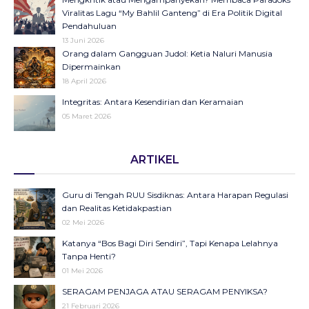
Viralitas Lagu “My Bahlil Ganteng” di Era Politik Digital
Pendahuluan
13 Juni 2026
Orang dalam Gangguan Judol: Ketia Naluri Manusia
Dipermainkan
18 April 2026
Integritas: Antara Kesendirian dan Keramaian
05 Maret 2026
Opini di Kompas Ungkap “Raya”: Dari Halaman Koran ke
ARTIKEL
Panggung Radio Serta Podcast sebagai Seruan Kesehatan
Anak Indonesia
23 Desember 2025
Guru di Tengah RUU Sisdiknas: Antara Harapan Regulasi
Objektifikasi di Balik Fenomena Akun ‘UIN WS Cantik’ dan
dan Realitas Ketidakpastian
‘UIN WS Ganteng’
02 Mei 2026
23 Oktober 2025
Katanya “Bos Bagi Diri Sendiri”, Tapi Kenapa Lelahnya
Makna Strategis dan Transformasi Hari Santri Nasional
Tanpa Henti?
22 Oktober 2025
01 Mei 2026
SERAGAM PENJAGA ATAU SERAGAM PENYIKSA?
September Hitam sebagai Pengingat: Luka Bangsa, Suara
21 Februari 2026