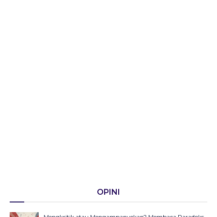
OPINI
Mengkritik atau Mengampanyekan? Membaca Paradoks