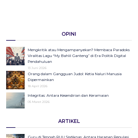
OPINI
Mengkritik atau Mengampanyekan? Membaca Paradoks
Viralitas Lagu “My Bahlil Ganteng” di Era Politik Digital
Pendahuluan
13 Juni 2026
Orang dalam Gangguan Judol: Ketia Naluri Manusia
Dipermainkan
18 April 2026
Integritas: Antara Kesendirian dan Keramaian
05 Maret 2026
Opini di Kompas Ungkap “Raya”: Dari Halaman Koran ke
ARTIKEL
Panggung Radio Serta Podcast sebagai Seruan Kesehatan
Anak Indonesia
23 Desember 2025
Guru di Tengah RUU Sisdiknas: Antara Harapan Regulasi