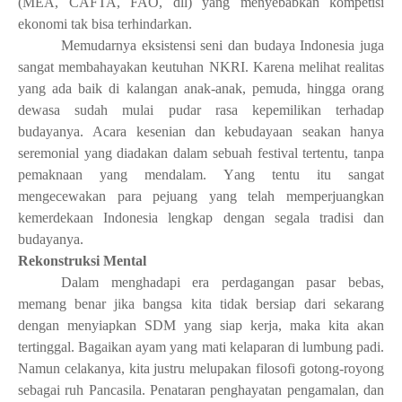
(MEA, CAFTA, FAO, dll) yang menyebabkan kompetisi
ekonomi tak bisa terhindarkan.
Memudarnya eksistensi seni dan budaya Indonesia juga
sangat membahayakan keutuhan NKRI.
K
arena melihat realitas
yang ada baik di kalangan anak-anak, pemuda, hingga orang
dewasa sudah mulai pudar rasa kepemilikan terhadap
budayanya.
A
cara kesenian dan kebudayaan seakan hanya
seremonial yang diadakan dalam sebuah festival tertentu, tanpa
pemaknaan yang mendalam.
Y
ang tentu itu sangat
mengecewakan para pejuang yang telah memperjuangkan
kemerdekaan Indonesia lengkap dengan segala tradisi dan
budayanya.
Rekonstruksi Mental
Dalam menghadapi era perdagangan pasar bebas,
memang benar jika bangsa kita tidak bersiap dari sekarang
dengan menyiapkan SDM yang siap kerja, maka kita akan
tertinggal
.
B
agaikan ayam yang mati kelaparan di lumbung padi.
Namun celakanya, kita justru melupakan filosofi gotong-royong
sebagai ruh
P
ancasila. Penataran penghayatan pengamalan, dan