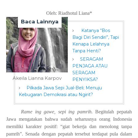
Oleh: Riadhotul Liana*
Baca Lainnya
Katanya “Bos
Bagi Diri Sendiri”, Tapi
Kenapa Lelahnya
Tanpa Henti?
SERAGAM
PENJAGA ATAU
SERAGAM
Akeila Lianna Karpov
PENYIKSA?
Pilkada Jawa Sepi Jual-Beli; Menuju
Kebugaran Demokrasi atau Ngirit?
Rame ing gawe, sepi ing pamrih.
Begitulah pepatah
J
awa mengatakan bahwa
sudah seharusnya
orang Indonesia
memiliki
karakter positif
:
“giat bekerja dan menolong tanpa
pamrih”. Senada dengan pepatah tersebut terdapat pula dalam