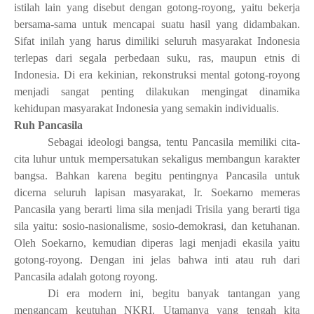
istilah lain yang disebut dengan
g
otong-royong, yaitu
bekerja
bersama-sama untuk mencapai suatu hasil yang didambakan
.
S
ifat inilah yang harus dimiliki seluruh masyarakat Indonesia
terlepas dari segala perbedaan suku, ras, maupun etnis di
Indonesia. Di era kekinian,
rekonstruksi mental gotong-royong
menjadi sangat penting
dilakukan
mengingat dinamika
kehidupan
masyarakat Indonesia
yang semakin individualis.
Ruh Pancasila
S
ebagai ideologi bangsa
,
tentu P
ancasila memiliki cita-
cita luhur untuk mempersatukan sekaligus membangun karakter
bangsa. Bahkan karena begitu pentingnya Pancasila untuk
dicerna seluruh lapisan masyarakat, Ir. Soekarno memeras
Pancasila yang berarti lima sila menjadi Trisila yang berarti tiga
sila yaitu: sosio-nasionalisme, sosio-demokrasi, dan ketuhanan.
Oleh Soekarno, kemudian diperas lagi menjadi ekasila yaitu
gotong-royong. Dengan ini jelas bahwa inti atau ruh dari
Pancasila adalah gotong royong.
D
i era modern
ini
,
begitu banyak tantangan yang
mengancam keutuhan NKRI.
U
tamanya yang tengah kita