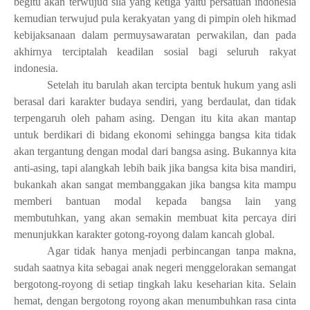
begitu akan terwujud sila yang ketiga yaitu persatuan indonesia
kemudian terwujud pula kerakyatan yang di pimpin oleh hikmad
kebijaksanaan dalam permuysawaratan perwakilan, dan pada
akhirnya terciptalah keadilan sosial bagi seluruh rakyat
indonesia.
Setelah
itu barulah akan tercipta bentuk hukum yang asli
berasal dari karakter budaya sendiri, yang berdaulat
, dan
tidak
terpengaruh oleh paham asing.
Dengan
itu kita akan mantap
untuk berdikari di bidang ekonomi
sehingga
bangsa kita tidak
akan tergantung dengan modal dari bangsa asing. Bukannya kita
anti-asing, tapi alangkah lebih baik jika bangsa kita bisa mandiri,
bukankah akan sangat membanggakan jika bangsa kita mampu
memberi bantuan modal kepada bangsa lain yang
membutuhkan, yang akan semakin membuat kita percaya diri
menunjukkan karakter gotong-royong dalam kancah global.
Agar tidak hanya menjadi perbincangan tanpa makna,
sudah saatnya kita sebagai anak negeri menggelorakan semangat
bergotong-royong di setiap tingkah laku keseharian kita.
S
elain
hemat, dengan bergotong royong akan menumbuhkan rasa cinta