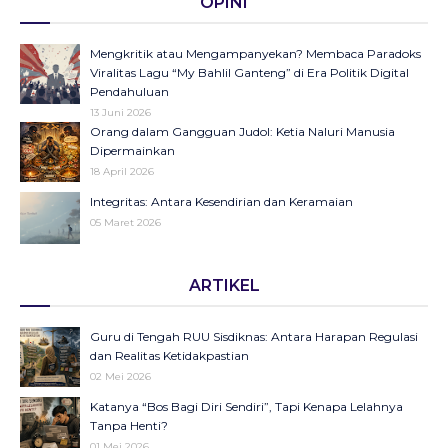
OPINI
Mengkritik atau Mengampanyekan? Membaca Paradoks
Viralitas Lagu “My Bahlil Ganteng” di Era Politik Digital
Pendahuluan
13 Juni 2026
Orang dalam Gangguan Judol: Ketia Naluri Manusia
Dipermainkan
18 April 2026
Integritas: Antara Kesendirian dan Keramaian
05 Maret 2026
Opini di Kompas Ungkap “Raya”: Dari Halaman Koran ke
ARTIKEL
Panggung Radio Serta Podcast sebagai Seruan Kesehatan
Anak Indonesia
23 Desember 2025
Guru di Tengah RUU Sisdiknas: Antara Harapan Regulasi
Objektifikasi di Balik Fenomena Akun ‘UIN WS Cantik’ dan
dan Realitas Ketidakpastian
‘UIN WS Ganteng’
02 Mei 2026
23 Oktober 2025
Katanya “Bos Bagi Diri Sendiri”, Tapi Kenapa Lelahnya
Makna Strategis dan Transformasi Hari Santri Nasional
Tanpa Henti?
22 Oktober 2025
01 Mei 2026