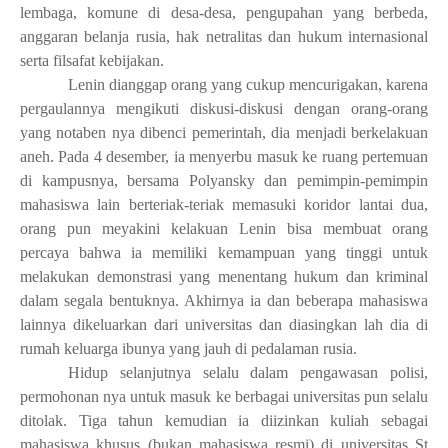
lembaga, komune di desa-desa, pengupahan yang berbeda,
anggaran belanja rusia, hak netralitas dan hukum internasional
serta filsafat kebijakan.
Lenin dianggap orang yang cukup mencurigakan, karena
pergaulannya mengikuti diskusi-diskusi dengan orang-orang
yang notaben nya dibenci pemerintah, dia menjadi berkelakuan
aneh. Pada 4 desember, ia menyerbu masuk ke ruang pertemuan
di kampusnya, bersama Polyansky dan pemimpin-pemimpin
mahasiswa lain berteriak-teriak memasuki koridor lantai dua,
orang pun meyakini kelakuan Lenin bisa membuat orang
percaya bahwa ia memiliki kemampuan yang tinggi untuk
melakukan demonstrasi yang menentang hukum dan kriminal
dalam segala bentuknya. Akhirnya ia dan beberapa mahasiswa
lainnya dikeluarkan dari universitas dan diasingkan lah dia di
rumah keluarga ibunya yang jauh di pedalaman rusia.
Hidup selanjutnya selalu dalam pengawasan polisi,
permohonan nya untuk masuk ke berbagai universitas pun selalu
ditolak. Tiga tahun kemudian ia diizinkan kuliah sebagai
mahasiswa khusus (bukan mahasiswa resmi) di universitas St