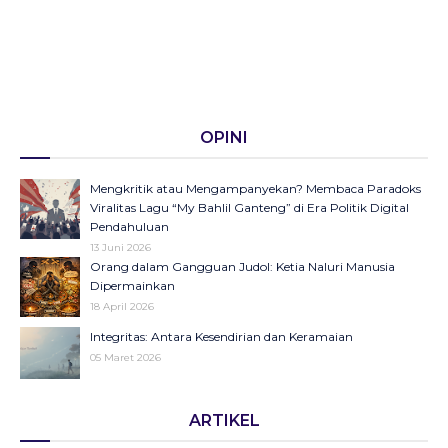
OPINI
Mengkritik atau Mengampanyekan? Membaca Paradoks
Viralitas Lagu “My Bahlil Ganteng” di Era Politik Digital
Pendahuluan
13 Juni 2026
Orang dalam Gangguan Judol: Ketia Naluri Manusia
Dipermainkan
18 April 2026
Integritas: Antara Kesendirian dan Keramaian
05 Maret 2026
Opini di Kompas Ungkap “Raya”: Dari Halaman Koran ke
ARTIKEL
Panggung Radio Serta Podcast sebagai Seruan Kesehatan
Anak Indonesia