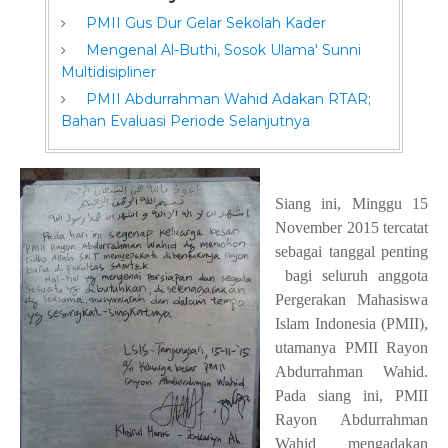
PMII Gus Dur Gelar Sekolah Kader
Mengenal Al-Buthi, Sosok Ulama' Sunni
Multidisipliner
PMII Abdurrahman Wahid Adakan RTAR;
Bahan Evaluasi Periode Selanjutnya
Siang ini, Minggu 15
November 2015 tercatat
sebagai tanggal penting
bagi seluruh anggota
Pergerakan Mahasiswa
Islam Indonesia (PMII),
utamanya PMII Rayon
Abdurrahman Wahid.
Pada siang ini, PMII
Rayon Abdurrahman
Wahid mengadakan