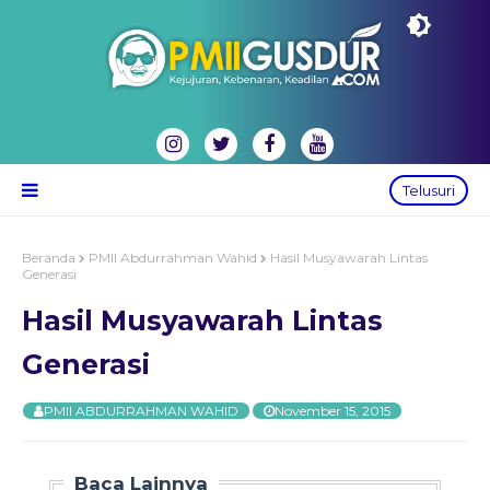
Telusuri
Beranda
PMII Abdurrahman Wahid
Hasil Musyawarah Lintas
Generasi
Hasil Musyawarah Lintas
Generasi
PMII ABDURRAHMAN WAHID
November 15, 2015
Baca Lainnya