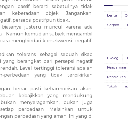
ngan passif berarti sebetulnya tidak
Ti
gan keberadaan objek. Jangankan
BU
berita
O
28
if, persepsi positifpun tidak..
19
Cerpen
n biasanya justeru muncul karena ada
Pa
hulu. Namun kemudian subjek mengambil
BU
11
13
 cara menghindari konsekwensi negatif
BU
ikan toleransi sebagai sebuah sikap
Ekologi
26
si yang berangkat dari persepsi negatif
Keagamaan
rendah. Level tertinggi toleransi adalah
BU
-perbedaan yang tidak terpikirkan
Pendidikan
09
Tokoh
a
dengan benar pasti keharmonisan akan
B
 sebuah kebajikkan yang mendukung
X
ya bukan menyeragamkan, bukan juga
22
setiap perbedaan. Melainkan untuk
Bu
ngan perbedaan yang aman. Ini yang di
04