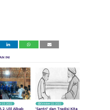
N INI
r 23, 2022
October 22, 2022
2, Ulil Albab
'Santri' dan Tradisi Kita