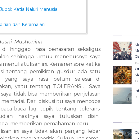
dol: Ketia Naluri Manusia
dirian dan Keramaian
 Husni Mushonifin
Me
 di hinggapi rasa penasaran sekaligus
Me
alah sehingga untuk menebusnya saya
Ga
13
 menulis tulisan ini. Kemaren sore ketika
Or
usi tentang pemikiran gusdur ada satu
Ma
k yang saya rasa belum selesai di
18
rakan, yaitu tentang TOLERANSI. Saya
In
, saya tidak bisa memberikan penjelasan
05
 memadai. Dari diskusi itu saya mencoba
aca-baca lagi topik tentang toleransi
Op
dian hasilnya saya tuluskan disini.
Ha
ga memberikan pemahaman baru.
Po
In
ulisan ini saya tidak akan panjang lebar
Gu
23 Desember 20
laskan secara teoritis. Cukup kita sama-
Ha