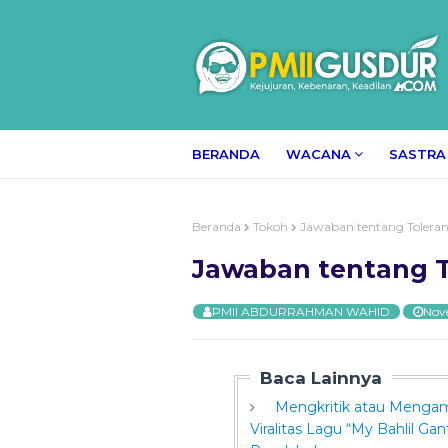
BERANDA
WACANA
SASTRA
Beranda
Tokoh
Jawaban tentang Toleran
Jawaban tentang T
PMII ABDURRAHMAN WAHID
Nov
Baca Lainnya
Mengkritik atau Meng
Viralitas Lagu “My Bahlil Gant