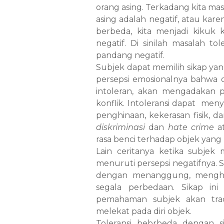
orang asing. Terkadang kita m
asing adalah negatif, atau kar
berbeda, kita menjadi kikuk 
negatif. Di sinilah masalah t
pandang negatif.
Subjek dapat memilih sikap yan
persepsi emosionalnya bahwa 
intoleran, akan mengadakan 
konflik. Intoleransi dapat me
penghinaan, kekerasan fisik,
diskriminasi
dan
hate crime
at
rasa benci terhadap objek yang
Lain ceritanya ketika subjek
menuruti persepsi negatifnya. 
dengan menanggung, menghor
segala perbedaan. Sikap in
pemahaman subjek akan trad
melekat pada diri objek.
Toleransi bebrbeda dengan s