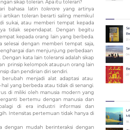
ngan sikap toleran. Apa itu toleran?
27
Wa
dari bahasa latin
tolerare
yang artinya
Ju
27
artikan toleran berarti saling memikul
Ke
 di sukai, atau memberi tempat kepada
25
16
Se
ya tidak sependapat. Dengan begitu
Ko
22
Be
tempat kepada orang lain yang berbeda.
Pe
31
25
selesai dengan memberi tempat saja,
Sy
Se
 menghargai dan menjunjung perbedaan
M
19
04
engan kata lain toleransi adalah sikap
19
n prinsip kelompok ataupun orang lain
M
Be
p dan pendirian diri sendiri.
19
07
i berubah menjadi alat adaptasi atau
l yang berbeda atau tidak di senangi.
“W
Ke
rus di miliki oleh manusia modern yang
m
30
 berganti bertemu dengan manusia dan
14
lagi di era industri informasi dan
Ka
Id
L
h. Intensitas pertemuan tidak hanya di
Pe
11
M
13
18
kita dengan mudah berinteraksi dengan
Me
Ki