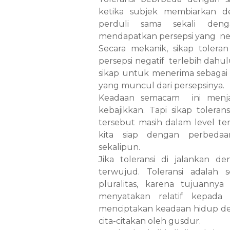
ketika subjek membiarkan de
perduli sama sekali den
mendapatkan persepsi yang negat
Secara mekanik, sikap tolera
persepsi negatif terlebih da
sikap untuk menerima sebagai
yang muncul dari persepsinya.
Keadaan semacam ini menjad
kebajikkan. Tapi sikap toleran
tersebut masih dalam level ter
kita siap dengan perbedaan
sekalipun.
Jika toleransi di jalankan 
terwujud. Toleransi adalah
pluralitas, karena tujuann
menyatakan relatif kepada 
menciptakan keadaan hidup de
cita-citakan oleh gusdur.