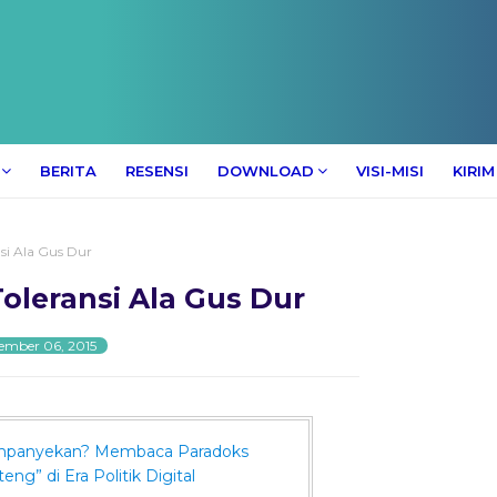
BERITA
RESENSI
DOWNLOAD
VISI-MISI
KIRIM
si Ala Gus Dur
oleransi Ala Gus Dur
ember 06, 2015
ampanyekan? Membaca Paradoks
eng” di Era Politik Digital