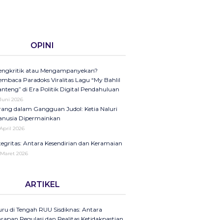
OPINI
ngkritik atau Mengampanyekan?
mbaca Paradoks Viralitas Lagu “My Bahlil
nteng” di Era Politik Digital Pendahuluan
 Juni 2026
ang dalam Gangguan Judol: Ketia Naluri
nusia Dipermainkan
 April 2026
tegritas: Antara Kesendirian dan Keramaian
 Maret 2026
ini di Kompas Ungkap “Raya”: Dari
ARTIKEL
laman Koran ke Panggung Radio Serta
dcast sebagai Seruan Kesehatan Anak
donesia
ru di Tengah RUU Sisdiknas: Antara
25
rapan Regulasi dan Realitas Ketidakpastian