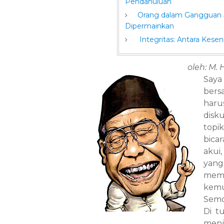
Pendahuluan
Orang dalam Gangguan Ju
Dipermainkan
Integritas: Antara Kesen
oleh: M.
Saya
bers
harus
disk
topi
bica
akui
yang
memb
kemu
Semo
Di t
menje