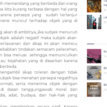
Oj
asih memandang yang berbeda dari orang
25
Pe
In
ena kita kurang terbiasa dengan hal yang
27
18
karena persepsi yang sudah terlanjur
Ka
La
oleransi muncul terhadap objek yang di
Pe
20
04
g akan di ambilnya, jika subjek menuruti
R
Ba
objek adalah negatif maka subjek akan
08
06
perlawanan dan sikap ini akan memicu
nyebabkan tindakan semacam pelecehan,
Kh
Mo
bu
Ke
 dan bisa meluas sehingga memunculkan
22
24
29
au kejahatan yang di dasarkan karena
 berbeda.
Ce
Po
BU
 mengambil sikap toleran dengan tidak
27
18
19
Subjek bisa menahan persepsi negatifnya
mati, serta menerima objek dengan
Pu
BU
Ko
i di dasari tanggungjawab moral dan
20
29
isi, adat, budaya, dan hak-hak yang
Ki
BU
08
ikap membiarkan secara pasif. Karena
20