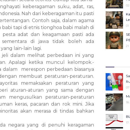
Ob
02
hayati keberagaman suku, adat, ras,
Ca
ndonesia. Nah dari keberagaman itu pasti
Ka
23
Le
bertentangan. Contoh saja, dalam agama
Ma
01
i tapi di etnis tionghoa babi malah di
Ha
n pesta adat dan keagamaan pasti ada
S
22
P
sementara di jawa tidak boleh ada
Se
21
ng lain-lain lagi.
Ba
 jeli dalam melihat perbedaan ini yang
Me
Il
Ke
27
kan. Apalagi ketika muncul kelompok.-
Ko
Ju
a dalam merespon perbedaan biasanya
Ke
05
engan membuat peraturan-peraturan.
Sa
KU
25
It
ayoritas memaksakan peraturan yang
An
Ko
07
05
beri aturan-aturan yang sama dengan
Pe
Ma
lam mengusulkan peraturan-peraturan
Gi
25
18
Be
man keras, pacaran dan rok mini. Jika
Pr
06
 minoritas akan merasa di tindas bahkan
Ke
BL
Se
25
17
Ba
da negara yang di penuhi keragaman
Me