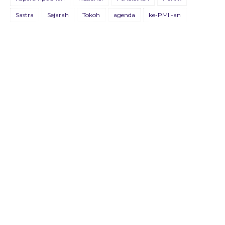
BULETIN KOSMOPOLIT EDISI XVIII/JULI/2021
Sastra
Sejarah
Tokoh
agenda
ke-PMII-an
09 Juli 2021
BULETIN KOSMOPOLIT EDISI XVII/AGUSTUS/2020
22 Agustus 2020
Buletin Advokasia Edisi Ke-VI
04 Mei 2019