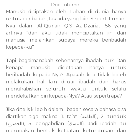
Doc. Internet
Manusia diciptakan oleh Tuhan di dunia hanya
untuk beribadah, tak ada yang lain. Seperti firman-
Nya dalam Al-Qur'an Q.S Az-Dzariat: 56 yang
artinya "dan aku tidak menciptakan jin dan
manusia melainkan supaya mereka beribadah
kepada-Ku".
Tapi bagaimanakah sebenarnya ibadah itu? Dan
kenapa manusia diciptakan hanya untuk
beribadah kepada-Nya? Apakah kita tidak boleh
melakukan hal lain diluar ibadah dan harus
menghabiskan seluruh waktu untuk selalu
mendekatkan diri kepada-Nya? Atau seperti apa?
Jika ditelisik lebih dalam
ibadah secara bahasa
bisa
diartikan
tiga makna; 1. ta’at (
),
2. tunduk
الطاعة
(
), 3. pengabdian (
). Jadi ibadah itu
التنسك
الخضوع
merupakan bentuk ketaatan, ketundukan, dan