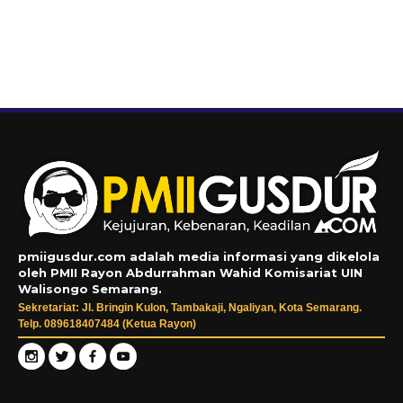
pmiigusdur.com adalah media informasi yang dikelola
oleh PMII Rayon Abdurrahman Wahid Komisariat UIN
Walisongo Semarang.
Sekretariat: Jl. Bringin Kulon, Tambakaji, Ngaliyan, Kota Semarang.
Telp. 089618407484 (Ketua Rayon)