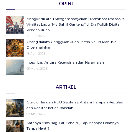
OPINI
Mengkritik atau Mengampanyekan? Membaca Paradoks
Viralitas Lagu “My Bahlil Ganteng” di Era Politik Digital
Pendahuluan
13 Juni 2026
Orang dalam Gangguan Judol: Ketia Naluri Manusia
Dipermainkan
18 April 2026
Integritas: Antara Kesendirian dan Keramaian
05 Maret 2026
Opini di Kompas Ungkap “Raya”: Dari Halaman Koran ke
ARTIKEL
Panggung Radio Serta Podcast sebagai Seruan Kesehatan
Anak Indonesia
23 Desember 2025
Guru di Tengah RUU Sisdiknas: Antara Harapan Regulasi
Objektifikasi di Balik Fenomena Akun ‘UIN WS Cantik’ dan
dan Realitas Ketidakpastian
‘UIN WS Ganteng’
02 Mei 2026
23 Oktober 2025
Katanya “Bos Bagi Diri Sendiri”, Tapi Kenapa Lelahnya
Makna Strategis dan Transformasi Hari Santri Nasional
Tanpa Henti?