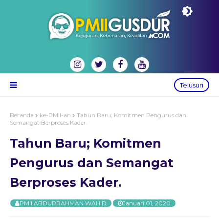
Telusuri
Beranda
ke-PMII-an
Tahun Baru; Komitmen Pengurus dan
Semangat Berproses Kader.
Tahun Baru; Komitmen
Pengurus dan Semangat
Berproses Kader.
PMII ABDURRAHMAN WAHID
Januari 01, 2020