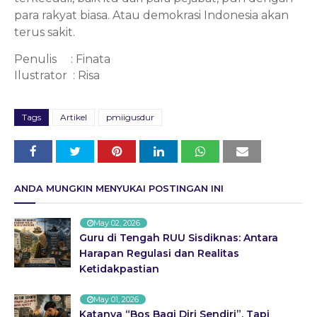
para rakyat biasa. Atau demokrasi Indonesia akan 
terus sakit. 
Penulis
: Finata
Ilustrator
: Risa
Tags
Artikel
pmiigusdur
ANDA MUNGKIN MENYUKAI POSTINGAN INI
May 02, 2026
Guru di Tengah RUU Sisdiknas: Antara
Harapan Regulasi dan Realitas
Ketidakpastian
May 01, 2026
Katanya “Bos Bagi Diri Sendiri”, Tapi