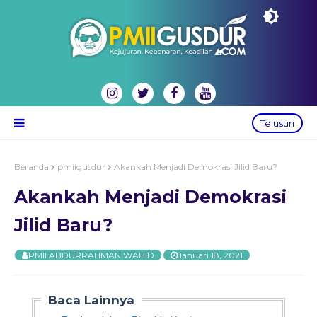
Telusuri
Beranda
pmiigusdur
Akankah Menjadi Demokrasi Jilid Baru?
Akankah Menjadi Demokrasi
Jilid Baru?
PMII ABDURRAHMAN WAHID
Januari 18, 2021
Baca Lainnya