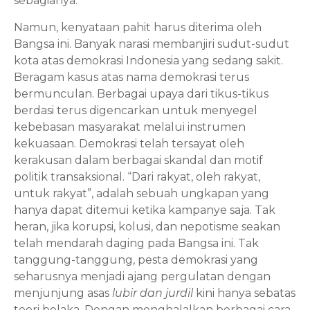
sebagianya. 
Namun, kenyataan pahit harus diterima oleh 
Bangsa ini. Banyak narasi membanjiri sudut-sudut 
kota atas demokrasi Indonesia yang sedang sakit. 
Beragam kasus atas nama demokrasi terus 
bermunculan. Berbagai upaya dari tikus-tikus 
berdasi terus digencarkan untuk menyegel 
kebebasan masyarakat melalui instrumen 
kekuasaan. Demokrasi telah tersayat oleh 
kerakusan dalam berbagai skandal dan motif 
politik transaksional. “Dari rakyat, oleh rakyat, 
untuk rakyat”, adalah sebuah ungkapan yang 
hanya dapat ditemui ketika kampanye saja. Tak 
heran, jika korupsi, kolusi, dan nepotisme seakan 
telah mendarah daging pada Bangsa ini. Tak 
tanggung-tanggung, pesta demokrasi yang 
seharusnya menjadi ajang pergulatan dengan 
menjunjung asas 
lubir dan jurdil 
kini hanya sebatas 
teori belaka. Dengan menghalalkan berbagai cara 