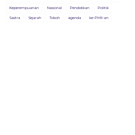
Keperempuanan
Nasional
Pendidikan
Politik
BULETIN KOSMOPOLIT EDISI XVIII/JULI/2021
Sastra
Sejarah
Tokoh
agenda
ke-PMII-an
09 Juli 2021
BULETIN KOSMOPOLIT EDISI XVII/AGUSTUS/2020
22 Agustus 2020
Buletin Advokasia Edisi Ke-VI
04 Mei 2019