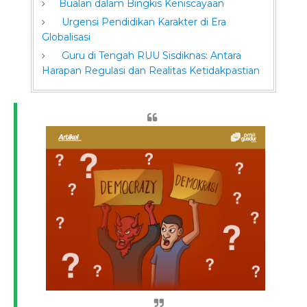
Bualan dalam Bingkis Keniscayaan
Urgensi Pendidikan Karakter di Era
Globalisasi
Guru di Tengah RUU Sisdiknas: Antara
Harapan Regulasi dan Realitas Ketidakpastian