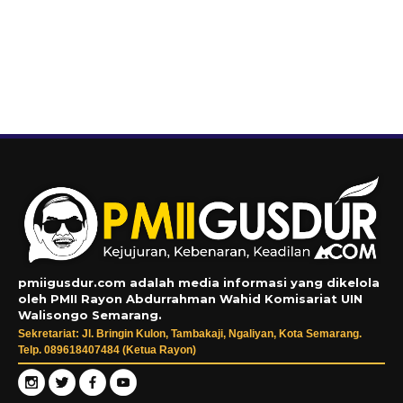
pmiigusdur.com adalah media informasi yang dikelola
oleh PMII Rayon Abdurrahman Wahid Komisariat UIN
Walisongo Semarang.
Sekretariat: Jl. Bringin Kulon, Tambakaji, Ngaliyan, Kota Semarang.
Telp. 089618407484 (Ketua Rayon)