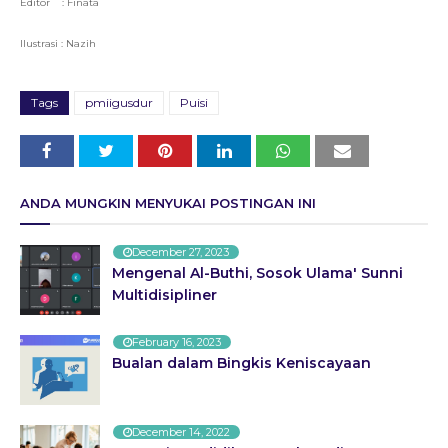
Editor
: Finata
Ilustrasi : Nazih
Tags
pmiigusdur
Puisi
ANDA MUNGKIN MENYUKAI POSTINGAN INI
December 27, 2023
Mengenal Al-Buthi, Sosok Ulama' Sunni
Multidisipliner
February 16, 2023
Bualan dalam Bingkis Keniscayaan
December 14, 2022