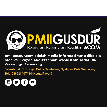
pmiigusdur.com adalah media informasi yang dikelola
oleh PMII Rayon Abdurrahman Wahid Komisariat UIN
Walisongo Semarang.
Sekretariat: Jl. Bringin Kulon, Tambakaji, Ngaliyan, Kota Semarang.
Telp. 089618407484 (Ketua Rayon)