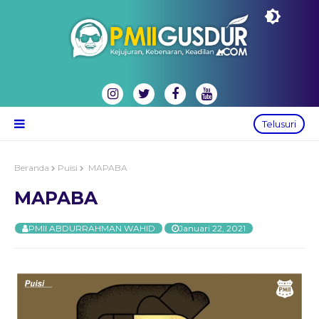
Telusuri
Beranda
Puisi
MAPABA
MAPABA
PMII ABDURRAHMAN WAHID
Januari 22, 2021