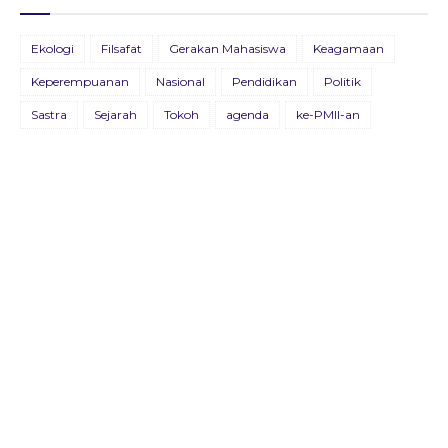
BULETIN ADVOKASIA EDISI VII
Ekologi
Filsafat
Gerakan Mahasiswa
Keagamaan
26 Agustus 2021
Keperempuanan
Nasional
Pendidikan
Politik
BULETIN KOSMOPOLIT EDISI XVIII/JULI/2021
Sastra
Sejarah
Tokoh
agenda
ke-PMII-an
09 Juli 2021
BULETIN KOSMOPOLIT EDISI XVII/AGUSTUS/2020
22 Agustus 2020
Buletin Advokasia Edisi Ke-VI
04 Mei 2019