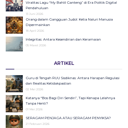
Viralitas Lagu “My Bahlil Ganteng” di Era Politik Digital
Pendahuluan
13 Juni 2026
Orang dalam Gangguan Judol: Ketia Naluri Manusia
Dipermainkan
18 April 2026
Integritas: Antara Kesendirian dan Keramaian
05 Maret 2026
Opini di Kompas Ungkap “Raya”: Dari Halaman Koran ke
ARTIKEL
Panggung Radio Serta Podcast sebagai Seruan Kesehatan
Anak Indonesia
23 Desember 2025
Guru di Tengah RUU Sisdiknas: Antara Harapan Regulasi
Objektifikasi di Balik Fenomena Akun ‘UIN WS Cantik’ dan
dan Realitas Ketidakpastian
‘UIN WS Ganteng’
02 Mei 2026
23 Oktober 2025
Katanya “Bos Bagi Diri Sendiri”, Tapi Kenapa Lelahnya
Makna Strategis dan Transformasi Hari Santri Nasional
Tanpa Henti?
22 Oktober 2025
01 Mei 2026
SERAGAM PENJAGA ATAU SERAGAM PENYIKSA?
September Hitam sebagai Pengingat: Luka Bangsa, Suara
21 Februari 2026
Rakyat, dan Pentingnya Merawat Demokrasi