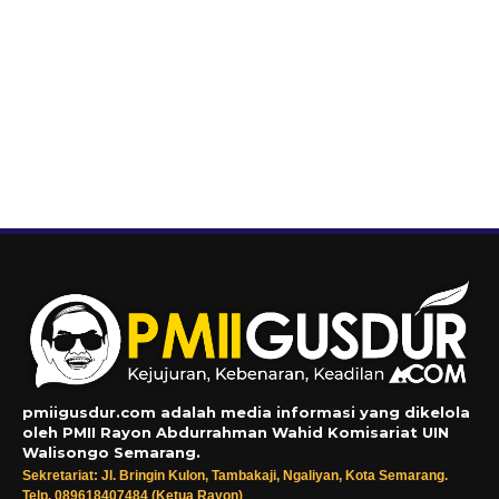
pmiigusdur.com adalah media informasi yang dikelola
oleh PMII Rayon Abdurrahman Wahid Komisariat UIN
Walisongo Semarang.
Sekretariat: Jl. Bringin Kulon, Tambakaji, Ngaliyan, Kota Semarang.
Telp. 089618407484 (Ketua Rayon)