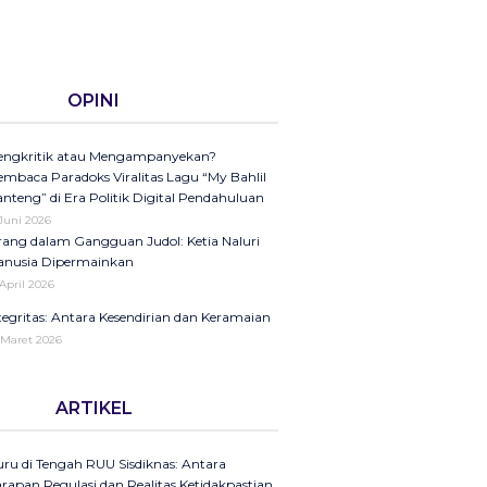
OPINI
ngkritik atau Mengampanyekan?
mbaca Paradoks Viralitas Lagu “My Bahlil
nteng” di Era Politik Digital Pendahuluan
 Juni 2026
ang dalam Gangguan Judol: Ketia Naluri
nusia Dipermainkan
 April 2026
tegritas: Antara Kesendirian dan Keramaian
 Maret 2026
ini di Kompas Ungkap “Raya”: Dari
ARTIKEL
laman Koran ke Panggung Radio Serta
dcast sebagai Seruan Kesehatan Anak
donesia
ru di Tengah RUU Sisdiknas: Antara
25
rapan Regulasi dan Realitas Ketidakpastian