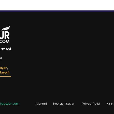
ormasi
N
liyan,
Rayon)
igusdur.com
Alumni
Keorganisasian
Privasi Polisi
Kirim