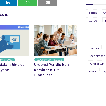
Ti
BU
berita
O
N INI
28
19
Cerpen
Pa
BU
11
13
BU
Ekologi
26
Keagamaan
ry 16, 2023
December 14, 2022
BU
Pendidikan
dalam Bingkis
Urgensi Pendidikan
09
ayaan
Karakter di Era
Tokoh
a
Globalisasi
B
X
22
Bu
04