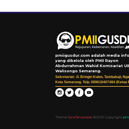
pmiigusdur.com adalah media inf
yang dikelola oleh PMII Rayon
Abdurrahman Wahid Komisariat UI
Walisongo Semarang.
Sekretariat: Jl. Bringin Kulon, Tambakaji, Nga
Kota Semarang. Telp. 089618407484 (Ketua 
Theme
SoraTemplates
©2019 Copyright
pmi