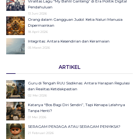
Viralitas Lagu “My Bahlil Ganteng” di Era Politik Digital
Pendahuluan
13 Juni 2026
Orang dalam Gangguan Judol: Ketia Naluri Manusia
Dipermainkan
18 April 2026
Integritas: Antara Kesendirian dan Keramaian
05 Maret 2026
Opini di Kompas Ungkap “Raya”: Dari Halaman Koran ke
ARTIKEL
Panggung Radio Serta Podcast sebagai Seruan Kesehatan
Anak Indonesia
23 Desember 2025
Guru di Tengah RUU Sisdiknas: Antara Harapan Regulasi
Objektifikasi di Balik Fenomena Akun ‘UIN WS Cantik’ dan
dan Realitas Ketidakpastian
‘UIN WS Ganteng’
02 Mei 2026
23 Oktober 2025
Katanya “Bos Bagi Diri Sendiri”, Tapi Kenapa Lelahnya
Makna Strategis dan Transformasi Hari Santri Nasional
Tanpa Henti?
22 Oktober 2025
01 Mei 2026
SERAGAM PENJAGA ATAU SERAGAM PENYIKSA?
September Hitam sebagai Pengingat: Luka Bangsa, Suara
21 Februari 2026
Rakyat, dan Pentingnya Merawat Demokrasi