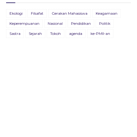
BULETIN ADVOKASIA EDISI VII
Ekologi
Filsafat
Gerakan Mahasiswa
Keagamaan
26 Agustus 2021
Keperempuanan
Nasional
Pendidikan
Politik
BULETIN KOSMOPOLIT EDISI XVIII/JULI/2021
Sastra
Sejarah
Tokoh
agenda
ke-PMII-an
09 Juli 2021
BULETIN KOSMOPOLIT EDISI XVII/AGUSTUS/2020
22 Agustus 2020
Buletin Advokasia Edisi Ke-VI
04 Mei 2019