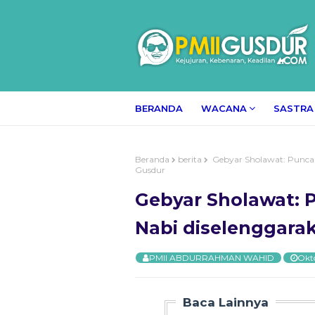
BERANDA
WACANA
SASTRA
Beranda
berita
Gebyar Sholawat: Puncak
Gusdur
Gebyar Sholawat: 
Nabi diselenggara
PMII ABDURRAHMAN WAHID
Okt
Baca Lainnya