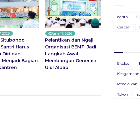
Ti
BU
berita
O
28
19
Cerpen
7, 2026
June 17, 2026
Pa
BU
Situbondo
Pelantikan dan Ngaji
11
13
: Santri Harus
Organisasi BEMTI Jadi
 Diri dan
Langkah Awal
BU
 Menjadi Bagian
Membangun Generasi
Ekologi
26
santren
Ulul Albab
Keagamaan
BU
Pendidikan
09
Tokoh
a
B
X
22
Bu
04