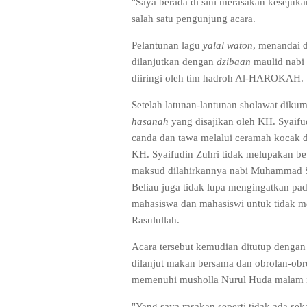
"Saya berada di sini merasakan kesejuk
salah satu pengunjung acara.
Pelantunan lagu
yalal waton
, menandai 
dilanjutkan dengan
dzibaan
maulid nabi 
diiringi oleh tim hadroh Al-HAROKAH.
Setelah latunan-lantunan sholawat diku
hasanah
yang disajikan oleh KH. Syaifu
canda dan tawa melalui ceramah kocak da
KH. Syaifudin Zuhri tidak melupakan b
maksud dilahirkannya nabi Muhammad SAW
Beliau juga tidak lupa mengingatkan pad
mahasiswa dan mahasiswi untuk tidak me
Rasulullah.
Acara tersebut kemudian ditutup dengan
dilanjut makan bersama dan obrolan-obro
memenuhi musholla Nurul Huda malam i
"Yang saya rasakan seperti tidak ada sek