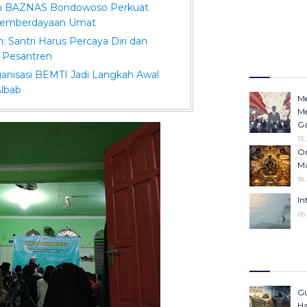
dan BAZNAS Bondowoso Perkuat
 Pemberdayaan Umat
 Santri Harus Percaya Diri dan
 Pesantren
ganisasi BEMTI Jadi Langkah Awal
lbab
Me
Me
Ga
13
Or
Ma
18
In
05
Op
Ha
Po
In
Gu
23 Desember 20
Ha