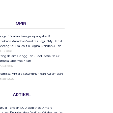
OPINI
ngkritik atau Mengampanyekan?
mbaca Paradoks Viralitas Lagu “My Bahlil
nteng” di Era Politik Digital Pendahuluan
 Juni 2026
ang dalam Gangguan Judol: Ketia Naluri
nusia Dipermainkan
 April 2026
tegritas: Antara Kesendirian dan Keramaian
 Maret 2026
ini di Kompas Ungkap “Raya”: Dari
ARTIKEL
laman Koran ke Panggung Radio Serta
dcast sebagai Seruan Kesehatan Anak
donesia
ru di Tengah RUU Sisdiknas: Antara
25
rapan Regulasi dan Realitas Ketidakpastian