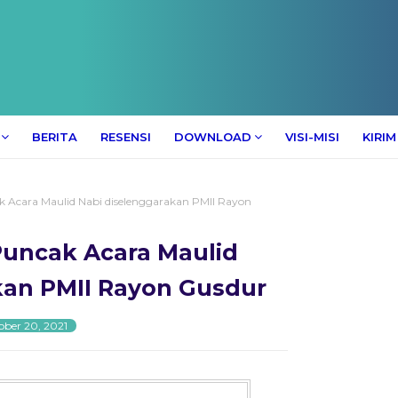
BERITA
RESENSI
DOWNLOAD
VISI-MISI
KIRIM
 Acara Maulid Nabi diselenggarakan PMII Rayon
Puncak Acara Maulid
kan PMII Rayon Gusdur
ober 20, 2021