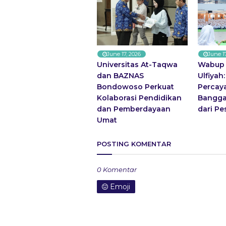
June 17, 2026
June 1
Universitas At-Taqwa
Wabup 
dan BAZNAS
Ulfiyah
Bondowoso Perkuat
Percaya
Kolaborasi Pendidikan
Bangga
dan Pemberdayaan
dari Pe
Umat
POSTING KOMENTAR
0 Komentar
Emoji