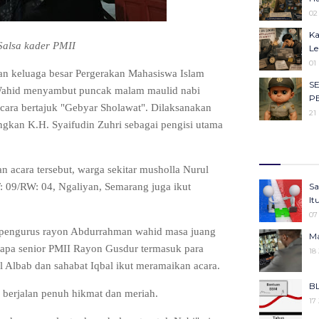
Ob
02
Ca
Ka
23
Salsa kader PMII
Le
Ma
01
Ha
ran keluaga besar Pergerakan Mahasiswa Islam
S
22
Wahid menyambut puncak malam maulid nabi
P
a bertajuk "Gebyar Sholawat". Dilaksanakan
Se
21
Ba
gkan K.H. Syaifudin Zuhri sebagai pengisi utama
Me
Il
Ke
27
Ko
Ju
 acara tersebut, warga sekitar musholla Nurul
Ke
05
: 09/RW: 04, Ngaliyan, Semarang juga ikut
Sa
KU
25
It
An
Ko
07
05
Pe
eh pengurus rayon Abdurrahman wahid masa juang
Ma
Gi
25
rapa senior PMII Rayon Gusdur termasuk para
18
Be
Pr
il Albab dan sahabat Iqbal ikut meramaikan acara.
06
Ke
BL
Se
25
 berjalan penuh hikmat dan meriah.
17
Ba
Me