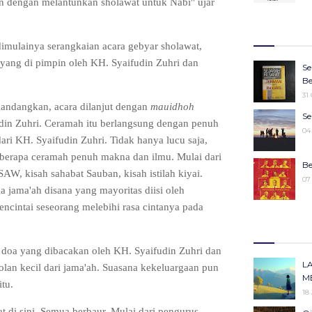
an dengan melantunkan sholawat untuk Nabi" ujar
27
Wa
Ju
27
Ke
dimulainya serangkaian acara gebyar sholawat,
25
yang di pimpin oleh KH. Syaifudin Zuhri dan
16
Se
Ko
22
Be
Pe
31
25
mandangkan, acara dilanjut dengan
mauidhoh
Sy
Se
din Zuhri. Ceramah itu berlangsung dengan penuh
M
19
04
19
ri KH. Syaifudin Zuhri. Tidak hanya lucu saja,
eberapa ceramah penuh makna dan ilmu. Mulai dari
M
Be
, kisah sahabat Sauban, kisah istilah kiyai.
19
07
a jama'ah disana yang mayoritas diisi oleh
ncintai seseorang melebihi rasa cintanya pada
“W
Ke
m
30
14
 doa yang dibacakan oleh KH. Syaifudin Zuhri dan
Ka
Id
L
lan kecil dari jama'ah. Suasana kekeluargaan pun
Pe
11
M
tu.
13
18
Me
at di sini. Semua berbaur. Mulai dari pengurus,
Ki