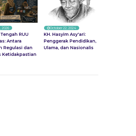
, 2026
October 22, 2024
i Tengah RUU
KH. Hasyim Asy'ari:
as: Antara
Penggerak Pendidikan,
n Regulasi dan
Ulama, dan Nasionalis
s Ketidakpastian