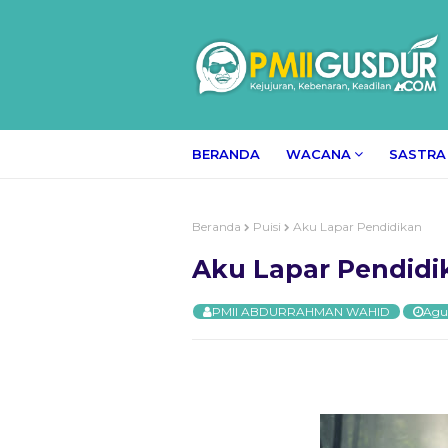
BERANDA
WACANA
SASTRA
Beranda
Puisi
Aku Lapar Pendidikan
Aku Lapar Pendidi
PMII ABDURRAHMAN WAHID
Agus