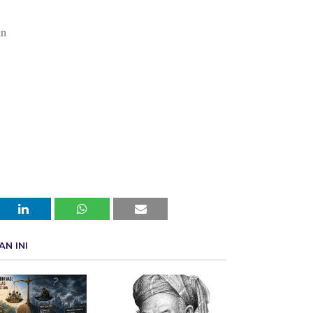
an
N INI