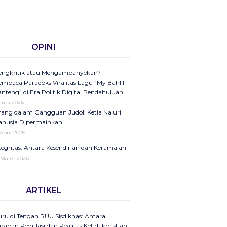
OPINI
ngkritik atau Mengampanyekan?
mbaca Paradoks Viralitas Lagu “My Bahlil
nteng” di Era Politik Digital Pendahuluan
 Juni 2026
ang dalam Gangguan Judol: Ketia Naluri
nusia Dipermainkan
 April 2026
tegritas: Antara Kesendirian dan Keramaian
 Maret 2026
ini di Kompas Ungkap “Raya”: Dari
ARTIKEL
laman Koran ke Panggung Radio Serta
dcast sebagai Seruan Kesehatan Anak
donesia
ru di Tengah RUU Sisdiknas: Antara
25
rapan Regulasi dan Realitas Ketidakpastian