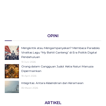
OPINI
Mengkritik atau Mengampanyekan? Membaca Paradoks
Viralitas Lagu “My Bahlil Ganteng” di Era Politik Digital
Pendahuluan
13 Juni 2026
Orang dalam Gangguan Judol: Ketia Naluri Manusia
Dipermainkan
18 April 2026
Integritas: Antara Kesendirian dan Keramaian
05 Maret 2026
Opini di Kompas Ungkap “Raya”: Dari Halaman Koran ke
ARTIKEL
Panggung Radio Serta Podcast sebagai Seruan Kesehatan