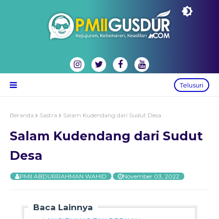
Telusuri
Beranda
Sastra
Salam Kudendang dari Sudut Desa
Salam Kudendang dari Sudut
Desa
PMII ABDURRAHMAN WAHID
November 03, 2022
Baca Lainnya