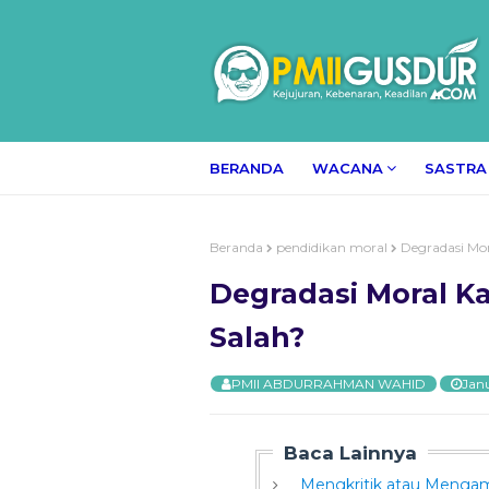
BERANDA
WACANA
SASTRA
Beranda
pendidikan moral
Degradasi Mor
Degradasi Moral K
Salah?
PMII ABDURRAHMAN WAHID
Janu
Baca Lainnya
Mengkritik atau Meng