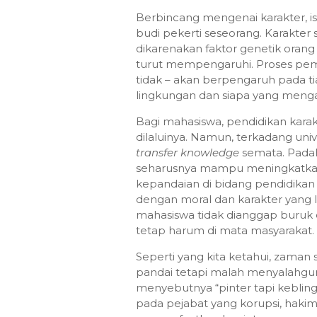
Berbincang mengenai karakter, is
budi pekerti seseorang. Karakter s
dikarenakan faktor genetik orang t
turut mempengaruhi. Proses pemb
tidak – akan berpengaruh pada t
lingkungan dan siapa yang mengaw
Bagi mahasiswa, pendidikan karakt
dilaluinya. Namun, terkadang univ
transfer knowledge
semata. Padah
seharusnya mampu meningkatkan 
kepandaian di bidang pendidikan 
dengan moral dan karakter yang lu
mahasiswa tidak dianggap buruk d
tetap harum di mata masyarakat.
Seperti yang kita ketahui, zaman
pandai tetapi malah menyalahgu
menyebutnya “pinter tapi keblinge
pada pejabat yang korupsi, hakim