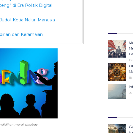
eng” di Era Politik Digital
dol: Ketia Naluri Manusia
dirian dan Keramaian
Me
Me
Ga
13
Or
Ma
18
In
05
Op
Ha
Po
In
endidikan moral: pixabay
Gu
23 Desember 20
Ha