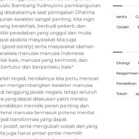
, Susilo Bambang Yudhoyono pembangunan
ang dikatakannya saat peringatan Dharma
Ti
BU
berita
O
unan karakter sangat penting. Kita ingin
28
19
ng berakhlak, berbudi pekerti, dan
Cerpen
miliki peradaban yang unggul dan mulia.
Pa
BU
pai apabila masyarakat kita juga
11
13
 (
good society
) serta masyarakat idaman
manakala manusia-manusia Indonesia
BU
ak baik, manusia yang bermoral, dan
Ekologi
26
 bertutur dan berperilaku baik."
Keagamaan
telah terjadi, hendaknya kita perlu mencari
BU
Pendidikan
dan mengembangkan karakter manusia.
09
di tanggung jawab negara, tetapi seluruh
Tokoh
a
a yang dapat dilakukan yakni melalui
B
pendidikan memiliki peran penting dan
X
ensi manusia termasuk potensi mental.
22
jadi transformasi yang dapat
Bu
sitif, serta mengubah watak dari yang
04
ita juga harus pintar-pintar memilih