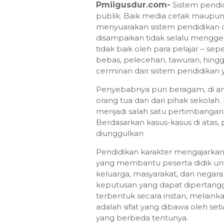
Pmiigusdur.com-
Sistem pendi
publik. Baik media cetak maupun 
menyuarakan sistem pendidikan di
disampaikan tidak selalu mengge
tidak baik oleh para pelajar – sep
bebas, pelecehan, tawuran, hin
cerminan dari sistem pendidikan 
Penyebabnya pun beragam, di ant
orang tua dan dari pihak sekolah.
menjadi salah satu pertimbangan b
Berdasarkan kasus-kasus di atas, 
diunggulkan
Pendidikan karakter mengajarkan 
yang membantu peserta didik un
keluarga, masyarakat, dan neg
keputusan yang dapat dipertangg
terbentuk secara instan, melainka
adalah sifat yang dibawa oleh seti
yang berbeda tentunya.