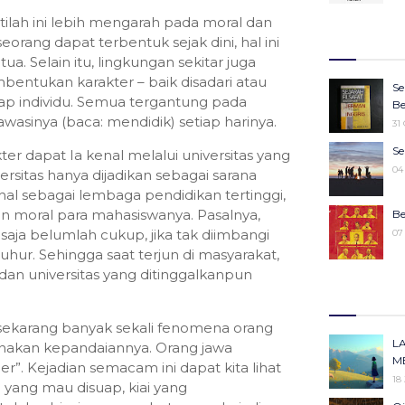
27
tilah ini lebih mengarah pada moral dan
Wa
Ju
eorang dapat terbentuk sejak dini, hal ini
27
Ke
ua. Selain itu, lingkungan sekitar juga
25
entukan karakter – baik disadari atau
16
Se
Ko
iap individu. Semua tergantung pada
22
Be
Pe
asinya (baca: mendidik) setiap harinya.
31
25
Sy
Se
er dapat Ia kenal melalui universitas yang
M
19
04
ersitas hanya dijadikan sebagai sarana
19
al sebagai lembaga pendidikan tertinggi,
M
moral para mahasiswanya. Pasalnya,
Be
19
saja belumlah cukup, jika tak diimbangi
07
hur. Sehingga saat terjun di masyarakat,
an universitas yang ditinggalkanpun
“W
Ke
m
30
14
 sekarang banyak sekali fenomena orang
Ka
Id
L
nakan kepandaiannya. Orang jawa
Pe
11
M
r”. Kejadian semacam ini dapat kita lihat
13
18
 yang mau disuap, kiai yang
Me
Ki