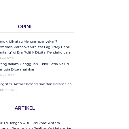
OPINI
ngkritik atau Mengampanyekan?
mbaca Paradoks Viralitas Lagu “My Bahlil
nteng” di Era Politik Digital Pendahuluan
 Juni 2026
ang dalam Gangguan Judol: Ketia Naluri
nusia Dipermainkan
 April 2026
tegritas: Antara Kesendirian dan Keramaian
 Maret 2026
ini di Kompas Ungkap “Raya”: Dari
ARTIKEL
laman Koran ke Panggung Radio Serta
dcast sebagai Seruan Kesehatan Anak
donesia
ru di Tengah RUU Sisdiknas: Antara
25
rapan Regulasi dan Realitas Ketidakpastian