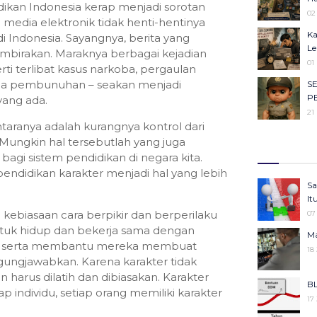
dikan Indonesia kerap menjadi sorotan
Ob
02
media elektronik tidak henti-hentinya
Ca
Ka
 Indonesia. Sayangnya, berita yang
23
Le
mbirakan. Maraknya berbagai kejadian
Ma
01
erti terlibat kasus narkoba, pergaulan
Ha
gga pembunuhan – seakan menjadi
S
22
P
yang ada.
Se
21
Ba
aranya adalah kurangnya kontrol dari
Me
Il
 Mungkin hal tersebutlah yang juga
Ke
27
agi sistem pendidikan di negara kita.
Ko
Ju
pendidikan karakter menjadi hal yang lebih
Ke
05
Sa
KU
25
It
An
Ko
kebiasaan cara berpikir dan berperilaku
07
05
Pe
tuk hidup dan bekerja sama dengan
Ma
Gi
25
ara serta membantu mereka membuat
18
Be
ungjawabkan. Karena karakter tidak
Pr
06
Ke
n harus dilatih dan dibiasakan. Karakter
BL
Se
25
ap individu, setiap orang memiliki karakter
17
Ba
Me