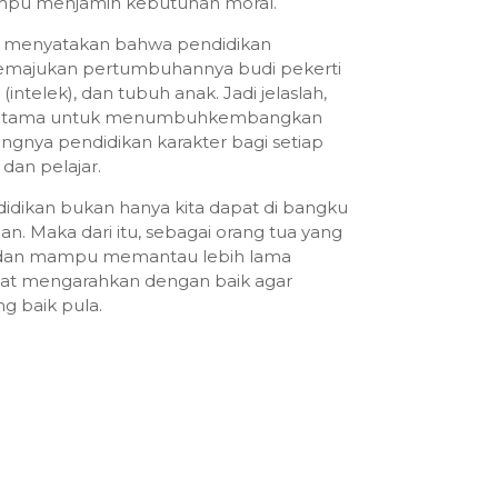
ampu menjamin kebutuhan moral.
s menyatakan bahwa pendidikan
majukan pertumbuhannya budi pekerti
 (intelek), dan tubuh anak. Jadi jelaslah,
 utama untuk menumbuhkembangkan
tingnya pendidikan karakter bagi setiap
dan pelajar.
idikan bukan hanya kita dapat di bangku
n. Maka dari itu, sebagai orang tua yang
u dan mampu memantau lebih lama
pat mengarahkan dengan baik agar
g baik pula.