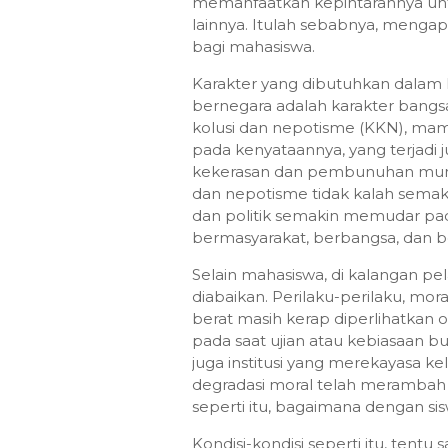
memanfaatkan kepintarannya unt
lainnya. Itulah sebabnya, mengap
bagi mahasiswa.
Karakter yang dibutuhkan dalam
bernegara adalah karakter bangsa
kolusi dan nepotisme (KKN), m
pada kenyataannya, yang terjadi ju
kekerasan dan pembunuhan muncul
dan nepotisme tidak kalah semak
dan politik semakin memudar pa
bermasyarakat, berbangsa, dan b
Selain mahasiswa, di kalangan pel
diabaikan. Perilaku-perilaku, mo
berat masih kerap diperlihatkan 
pada saat ujian atau kebiasaan bu
juga institusi yang merekayasa ke
degradasi moral telah merambah d
seperti itu, bagaimana dengan si
Kondisi-kondisi seperti itu, ten