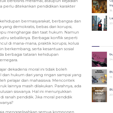
uk berbisnis meramal, ataupun kejadian
Oj
25
Pe
In
a perlu ditekankan pendidikan karakter
27
18
Ka
La
 kehidupan bermasyarakat, berbangsa dan
Pe
20
 yang demokratis, bebas dari korupsi,
04
ampu menghargai dan taat hukum. Namun
R
Ba
stru sebaliknya. Berbagai konflik seperti
08
06
 di mana-mana, praktik korupsi, kolusi
in berkembang, serta kesantuan sosial
Kh
Mo
da berbagai tataran kehidupan
bu
Ke
22
ernegara.
24
29
ajar dekadensi moral ini tidak boleh
Ce
Po
BU
ral dan hukum dari yang ringan sampai yang
27
18
19
oleh pelajar dan mahasiswa. Mencontek
ruk lainnya masih dilakukan. Parahnya, ada
Pu
BU
lulusan siswanya. Hal ini menunjukkan
Ko
20
i ranah pendidik. Jika moral pendidik
29
swanya?
Ki
BU
tu saja menggelisahkan semua komponen
08
20