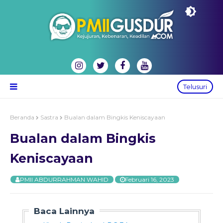
Telusuri
Beranda
Sastra
Bualan dalam Bingkis Keniscayaan
Bualan dalam Bingkis
Keniscayaan
PMII ABDURRAHMAN WAHID
Februari 16, 2023
Baca Lainnya