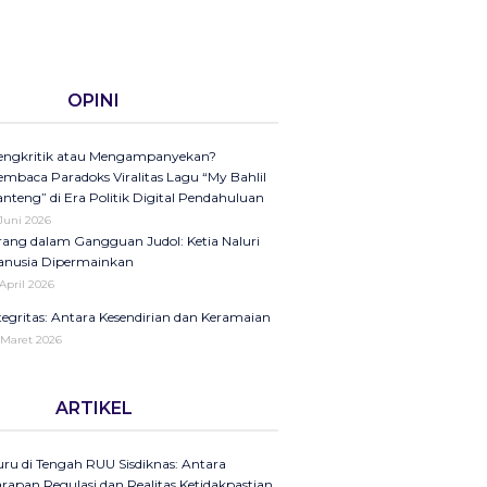
OPINI
ngkritik atau Mengampanyekan?
mbaca Paradoks Viralitas Lagu “My Bahlil
nteng” di Era Politik Digital Pendahuluan
 Juni 2026
ang dalam Gangguan Judol: Ketia Naluri
nusia Dipermainkan
 April 2026
tegritas: Antara Kesendirian dan Keramaian
 Maret 2026
ini di Kompas Ungkap “Raya”: Dari
ARTIKEL
laman Koran ke Panggung Radio Serta
dcast sebagai Seruan Kesehatan Anak
donesia
ru di Tengah RUU Sisdiknas: Antara
25
rapan Regulasi dan Realitas Ketidakpastian