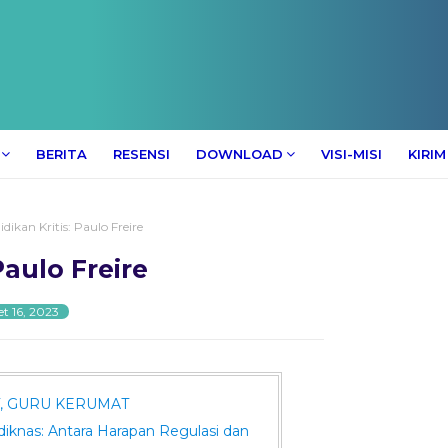
BERITA
RESENSI
DOWNLOAD
VISI-MISI
KIRIM
dikan Kritis: Paulo Freire
Paulo Freire
t 16, 2023
, GURU KERUMAT
iknas: Antara Harapan Regulasi dan