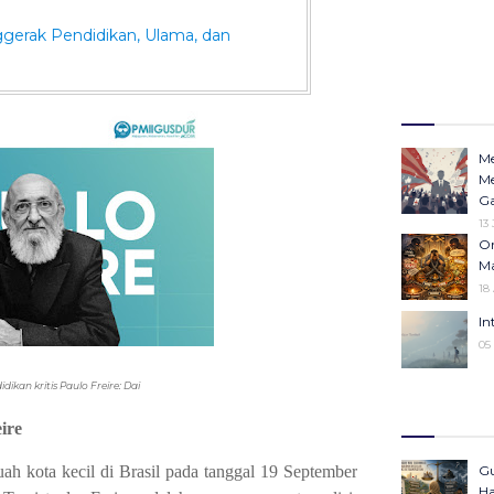
ggerak Pendidikan, Ulama, dan
Me
Me
Ga
13
Or
Ma
18
In
05
idikan kritis Paulo Freire: Dai
Op
Ha
ire
Po
In
buah kota kecil di Brasil pada tanggal 19 September
Gu
23 Desember 20
Ha