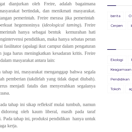
gat dianjurkan oleh Freire, adalah bagaimana
masyarakat bertindak, dan menikmati masyarakat.
Ti
BU
berita
O
angan pemerintah. Freire merasa jika pemerintah
28
19
erkuat hegemoninya (
ideological taming
). Freire
Cerpen
emerintah hanya sebagai bentuk
kemurahan hati
Pa
BU
engintervensi pendidikan, maka hanya sebatas peran
11
13
i fasilitator (apalagi ikut campur dalam pengaturan
n juga harus meningkatkan kesadaran kritis. Freire
BU
Ekologi
dalam masyarakat antara lain:
26
Keagamaan
 tahap ini, masyarakat menganggap bahwa segala
BU
lah pemberian (takdirlah yang tidak dapat diubah).
Pendidikan
09
terus menjadi fatalis dan menyerahkan segalanya
Tokoh
a
uasa.
B
X
Pada tahap ini sikap refleksif mulai tumbuh, namun
22
g didorong oleh kaum liberal, masih pada taraf
Bu
i. Pada tahap ini, produksi pendidikan
hanya untuk
04
ga kerja.