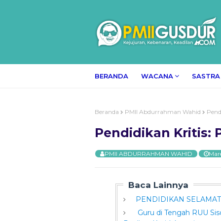
BERANDA
WACANA
SASTRA
Beranda
PMII Abdurrahman Wahid
Pendi
Pendidikan Kritis: 
PMII ABDURRAHMAN WAHID
Mare
Baca Lainnya
PENDIDIKAN SELAMAT
Guru di Tengah RUU Sisd