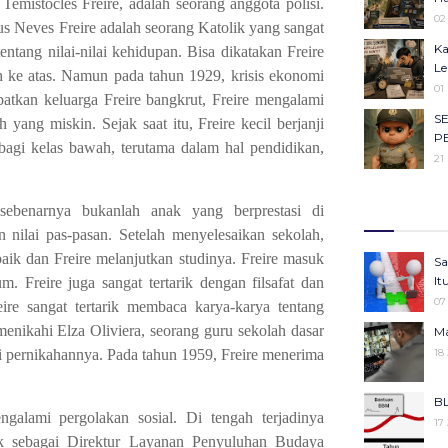
mistocles Freire, adalah seorang anggota polisi.
Ob
02
s Neves Freire adalah seorang Katolik yang sangat
Ca
Ka
entang nilai-nilai kehidupan. Bisa dikatakan Freire
23
Le
h ke atas. Namun pada tahun 1929, krisis ekonomi
Ma
01
atkan keluarga Freire bangkrut, Freire mengalami
Ha
S
22
yang miskin. Sejak saat itu, Freire kecil berjanji
P
agi kelas bawah, terutama dalam hal pendidikan,
Se
21
Ba
Me
Il
Ke
 sebenarnya bukanlah anak yang berprestasi di
27
Ko
Ju
n nilai pas-pasan. Setelah menyelesaikan sekolah,
Ke
05
ik dan Freire melanjutkan studinya. Freire masuk
Sa
KU
25
It
m. Freire juga sangat tertarik dengan filsafat dan
An
Ko
07
ire sangat tertarik membaca karya-karya tentang
05
Pe
menikahi Elza Oliviera, seorang guru sekolah dasar
Ma
Gi
25
ari pernikahannya. Pada tahun 1959, Freire menerima
18
Be
Pr
06
Ke
BL
Se
25
galami pergolakan sosial. Di tengah terjadinya
17
Ba
juk sebagai Direktur Layanan Penyuluhan Budaya
Me