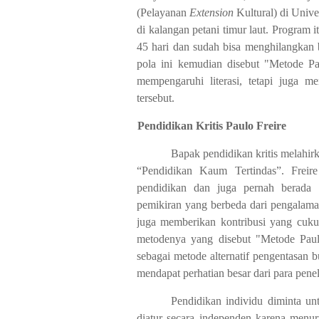
(Pelayanan
Extension
Kultural) di Unive
di kalangan petani timur laut. Program 
45 hari dan sudah bisa menghilangkan 
pola ini kemudian disebut "Metode Pa
mempengaruhi literasi, tetapi juga me
tersebut.
B.
Pendidikan Kritis Paulo Freire
Bapak pendidikan kritis melahir
“Pendidikan Kaum Tertindas”. Frei
pendidikan dan juga pernah berada
pemikiran yang berbeda dari pengalama
juga memberikan kontribusi yang cuku
metodenya yang disebut "Metode Pau
sebagai metode alternatif pengentasan bu
mendapat perhatian besar dari para pene
Pendidikan individu diminta 
diatur secara independen karena menur