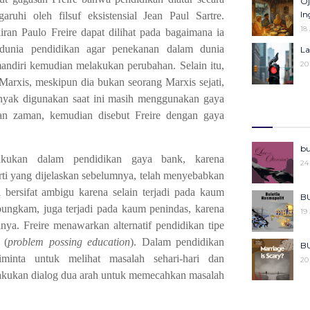
Oj
25
Pe
In
ruhi oleh filsuf eksistensial Jean Paul Sartre.
27
18
iran Paulo Freire dapat dilihat pada bagaimana ia
Ka
dunia pendidikan agar
penekanan dalam dunia
La
Pe
andiri
kemudian melakukan perubahan
. Selain itu,
20
04
 Marxis, meskipun dia bukan seorang Marxis sejati,
R
nyak digunakan saat ini masih menggunakan gaya
Ba
08
06
lan zaman, kemudian disebut Freire dengan gaya
Kh
Mo
bu
Ke
lakukan dalam pendidikan gaya bank, karena
22
24
29
rti yang dijelaskan sebelumnya, telah menyebabkan
i bersifat ambigu karena selain terjadi pada kaum
Ce
Po
BU
dibungkam, juga terjadi pada kaum penindas, karena
27
18
19
nya. Freire menawarkan alternatif pendidikan tipe
 (
problem possing education
). Dalam pendidikan
Pu
BU
Ko
inta untuk melihat masalah sehari-hari dan
20
29
kukan dialog dua arah untuk memecahkan masalah
Ki
BU
08
20