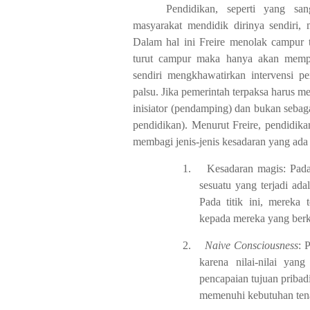
Pendidikan, seperti yang san
masyarakat mendidik dirinya sendiri, 
Dalam hal ini Freire menolak campur t
turut campur maka hanya akan memp
sendiri mengkhawatirkan intervensi p
palsu. Jika pemerintah terpaksa harus m
inisiator (pendamping) dan bukan sebaga
pendidikan). Menurut Freire, pendidika
membagi jenis-jenis kesadaran yang ada 
1.
Kesadaran magis: Pada
sesuatu yang terjadi ada
Pada titik ini, mereka 
kepada mereka yang berk
2.
Naive Consciousness
: 
karena nilai-nilai yan
pencapaian tujuan pribad
memenuhi kebutuhan tena