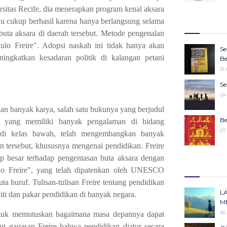
rsitas Recife, dia menerapkan program kenal aksara
27
Wa
Ju
itu cukup berhasil karena hanya berlangsung selama
27
Ke
buta aksara di daerah tersebut. Metode pengenalan
25
ulo Freire". Adopsi naskah ini tidak hanya akan
16
Se
Ko
ningkatkan kesadaran politik di kalangan petani
22
Be
Pe
31
25
Sy
Se
M
19
04
19
kan banyak karya, salah satu bukunya yang berjudul
M
Be
re yang memiliki banyak pengalaman di bidang
19
07
 di kelas bawah, telah mengembangkan banyak
n tersebut, khususnya mengenai pendidikan. Freire
“W
Ke
p besar terhadap pengentasan buta aksara dengan
m
30
lo Freire", yang telah dipatenkan oleh UNESCO
14
ta huruf. Tulisan-tulisan Freire tentang pendidikan
Ka
Id
L
liti dan pakar pendidikan di banyak negara.
Pe
11
M
13
18
untuk memutuskan bagaimana masa depannya dapat
Me
ut gagasan Freire bahwa pendidikan diatur secara
Ki