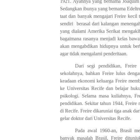
1921. Ayahnya yang bernama Joaquim Te
Sedangkan ibunya yang bernama Edeltru
taat dan banyak mengajari Freire kecil t
sendiri
berasal dari kalangan menenga
yang dialami Amerika Serikat mengakib
bagaimana rasanya menjadi kelas bawah 
akan mengabdikan hidupnya untuk berb
agar tidak mengalami penderitaan.
Dari segi pendidikan, Freire
sekolahnya, bahkan Freire lulus denga
keadaan ekonomi keluarga Freire memba
ke Universitas Recife dan belajar huku
psikologi. Selama masa kuliahnya, Fre
pendidikan. Sekitar tahun 1944, Freire 
di Recife. Freire dikaruniai tiga anak d
gelar doktor dari Universitas Recife.
Pada awal 1960-an, Brasil men
banyak masalah Brasil, Freire ditun