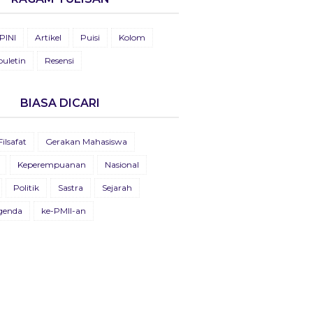
ga Mercusuar
LETIN KOSMOPOLIT EDISI XX/JUNI/2024
PINI
Artikel
Puisi
Kolom
 September 2023
 Juni 2024
buletin
Resensi
k Amir Yang Malang
LETIN KOSMOPOLIT EDISI XIX/JUNI/2023
 September 2023
 Juni 2023
BIASA DICARI
LETIN ADVOKASIA EDISI VII
Filsafat
Gerakan Mahasiswa
 Agustus 2021
Keperempuanan
Nasional
LETIN KOSMOPOLIT EDISI XVIII/JULI/2021
Politik
Sastra
Sejarah
 Juli 2021
genda
ke-PMII-an
ULETIN KOSMOPOLIT EDISI
VII/AGUSTUS/2020
 Agustus 2020
letin Advokasia Edisi Ke-VI
 Mei 2019