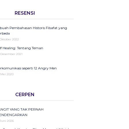
 September 2025
nita dan Pengaruhnya
rang Gaji DPR Vs Guru Honorer: Tamparan
RESENSI
 Agustus 2021
ras Ketidakadilan Moral Bangsa
 Agustus 2025
 HAKTP
buah Pembahasan Historis Filsafat yang
ntroversi Surat Undangan Bimtek
 November 2020
rbeda
ndidikan Hanya Libatkan Muhammadiyah
 Oktober 2022
 Agustus 2025
ukurku, Syukurmu Jua
lf Healing: Tentang Teman
ANAJEMEN ISU SOSIAL
 November 2020
 Desember 2021
 Juni 2025
akam Ajaib
rkomunikasi seperti 12 Angry Men
 November 2020
 Mei 2020
omen Support Women” Tapi masih
ruwetan Bahasa Kita
enindas?
CERPEN
 April 2020
 November 2020
mi Ingin Merdeka Belajar (Kisah Guru di
entitas: Gandhi, Sen dan Saya
ANGIT YANG TAK PERNAH
dalaman Mappi Papua)
 November 2019
ENDENGARKAN
 November 2020
 Juni 2026
sias Plastik
ai Sholeh Darat; Nasionalisme dan