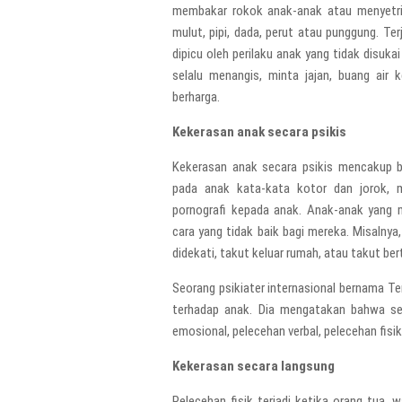
membakar rokok anak-anak atau menyetrik
mulut, pipi, dada, perut atau punggung. T
dipicu oleh perilaku anak yang tidak disuka
selalu menangis, minta jajan, buang ai
berharga.
Kekerasan anak secara psikis
Kekerasan anak secara psikis mencakup b
pada anak kata-kata kotor dan jorok, 
pornografi kepada anak. Anak-anak yang m
cara yang tidak baik bagi mereka. Misalnya
didekati, takut keluar rumah, atau takut be
Seorang psikiater internasional bernama T
terhadap anak. Dia mengatakan bahwa se
emosional, pelecehan verbal, pelecehan fisi
Kekerasan secara langsung
Pelecehan fisik terjadi ketika orang tua,