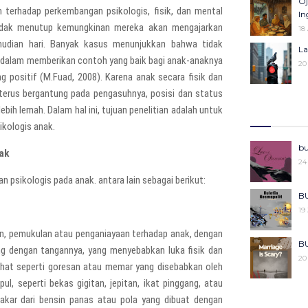
Oj
 terhadap perkembangan psikologis, fisik, dan mental
25
Pe
In
 tidak menutup kemungkinan mereka akan mengajarkan
27
18
mudian hari. Banyak kasus menunjukkan bahwa tidak
Ka
La
dalam memberikan contoh yang baik bagi anak-anaknya
Pe
20
04
g positif (M.Fuad, 2008). Karena anak secara fisik dan
terus bergantung pada pengasuhnya, posisi dan status
R
Ba
bih lemah. Dalam hal ini, tujuan penelitian adalah untuk
08
06
kologis anak.
Kh
Mo
bu
ak
Ke
22
24
29
 psikologis pada anak. antara lain sebagai berikut:
Ce
Po
BU
27
18
19
an, pemukulan atau penganiayaan terhadap anak, dengan
Pu
BU
g dengan tangannya, yang menyebabkan luka fisik dan
Ko
20
lihat seperti goresan atau memar yang disebabkan oleh
29
, seperti bekas gigitan, jepitan, ikat pinggang, atau
Ki
BU
a bakar dari bensin panas atau pola yang dibuat dengan
08
20