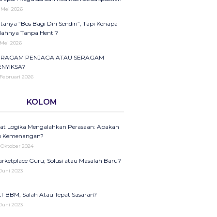
jektifikasi di Balik Fenomena Akun ‘UIN WS
 Mei 2026
ntik’ dan ‘UIN WS Ganteng’
tanya “Bos Bagi Diri Sendiri”, Tapi Kenapa
 Oktober 2025
lahnya Tanpa Henti?
kna Strategis dan Transformasi
 Mei 2026
ri Santri Nasional
ERAGAM PENJAGA ATAU SERAGAM
 Oktober 2025
ENYIKSA?
ptember Hitam sebagai Pengingat: Luka
 Februari 2026
ngsa, Suara Rakyat, dan Pentingnya
rawat Demokrasi
usi Merdeka Belajar: Menakar Retorika
bijakan di Tengah Krisis Literasi dan
KOLOM
 September 2025
mersialisasi
rang Gaji DPR Vs Guru Honorer: Tamparan
ras Ketidakadilan Moral Bangsa
 Februari 2026
at Logika Mengalahkan Perasaan: Apakah
HP dan KUHAP Baru: Legalitas Represi dan
 Agustus 2025
u Kemenangan?
caman terhadap Kebebasan Sipil
ntroversi Surat Undangan Bimtek
 Oktober 2024
 Januari 2026
ndidikan Hanya Libatkan Muhammadiyah
rketplace Guru; Solusi atau Masalah Baru?
zi yang Tergadai, Hidangan Harapan yang
 Agustus 2025
 Juni 2023
rbalik Jadi Racun
ogram Ma’had UIN Walisongo: Investasi
 Oktober 2025
agamaan atau Beban Finansial?
T BBM, Salah Atau Tepat Sasaran?
ptember Hitam sebagai Pengingat: Luka
 Agustus 2025
 Juni 2023
ngsa, Suara Rakyat, dan Pentingnya
rawat Demokrasi