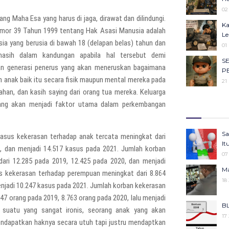
Ob
02
Ca
ng Maha Esa yang harus di jaga, dirawat dan dilindungi.
Ka
23
omor 39 Tahun 1999 tentang Hak Asasi Manusia adalah
Le
Ma
sia yang berusia di bawah 18 (delapan belas) tahun dan
01
Ha
asih dalam kandungan apabila hal tersebut demi
S
22
kan generasi penerus yang akan meneruskan bagaimana
P
Se
 anak baik itu secara fisik maupun mental mereka pada
21
Ba
an, dan kasih saying dari orang tua mereka. Keluarga
Me
Il
yang akan menjadi faktor utama dalam perkembangan
Ke
27
Ko
Ju
Ke
05
Sa
asus kekerasan terhadap anak tercata meningkat dari
KU
25
It
An
, dan menjadi 14.517 kasus pada 2021. Jumlah korban
Ko
07
05
ari 12.285 pada 2019, 12.425 pada 2020, dan menjadi
Pe
Ma
Gi
us kekerasan terhadap perempuan meningkat dari 8.864
25
18
Be
enjadi 10.247 kasus pada 2021. Jumlah korban kekerasan
Pr
06
47 orang pada 2019, 8.763 orang pada 2020, lalu menjadi
Ke
BL
Se
i suatu yang sangat ironis, seorang anak yang akan
25
17
Ba
endapatkan haknya secara utuh tapi justru mendaptkan
Me