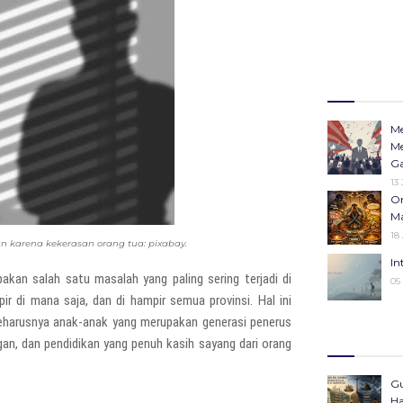
Me
Me
Ga
13
Or
Ma
18
an karena kekerasan orang tua: pixabay.
In
kan salah satu masalah yang paling sering terjadi di
05
pir di mana saja, dan di hampir semua provinsi. Hal ini
eharusnya anak-anak yang merupakan generasi penerus
Op
n, dan pendidikan yang penuh kasih sayang dari orang
Ha
Po
In
Gu
23 Desember 20
Ha