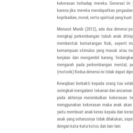
kekerasan terhadap mereka. Generasi in
karena jika mereka mendapatkan pergaulan
kepribadian, moral, serta spiritual yang kuat
Menurut Munib (2012), ada dua dimensi psik
mengkaji perkembangan tubuh anak ditinja
membentuk kematangan fisik, seperti m
kemampuan stimulus yang masuk atau matu
berjalan dan mengambil barang. Sedangka
mengarah pada perkembangan mental, pena
(motorik).Kedua dimensi ini tidak dapat dip
Kewajiban berbakti kepada orang tua selal
seringkali mengalami tekanan dan ancaman 
pada akhirnya menimbulkan kekerasan t
menggunakan kekerasan maka anak akan m
yaitu membuat anak keras kepala dan keras
anak yang seharusnya tidak dilakukan, sep
dengan kata-kata kotor, dan lain-lain.