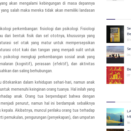
i yang akan mengalami kebingungan di masa depannya
27
Wa
 yang salah maka mereka tidak akan memiliki landasan
Ju
27
Ke
.
25
16
ologi perkembangan: fisiologi dan psikologi. Fisiologi
Se
Ko
22
Be
u dari bentuk fisik dan sel ototnya, khususnya yang
Pe
31
aturasi sel otak yang matur untuk mempersepsikan
25
Sy
Se
rasi otot kaki dan tangan yang menjadi sulit untuk
M
19
04
n psikologi mengkaji perkembangan sosial anak yang
19
laran (kognitif), perasaan (efektif), dan aktivitas
M
Be
isahkan dan saling berhubungan.
19
07
u ditekankan dalam kehidupan sehari-hari, namun anak
untuk memenuhi keinginan orang tuanya. Hal inilah yang
“W
Ke
m
erhadap anak. Orang tua berpendapat bahwa dengan
30
14
enjadi penurut, namun hal ini berdampak sebaliknya
Ka
 kepala. Akibatnya, muncul perilaku orang tua terhadap
Id
L
Pe
11
M
erti pemukulan, pengurungan (penyekapan), dan umpatan
13
18
Me
Ki