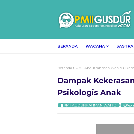
BERANDA
WACANA
SASTRA
Beranda
PMII Abdurrahman Wahid
Damp
Dampak Kekerasan
Psikologis Anak
PMII ABDURRAHMAN WAHID
Apri