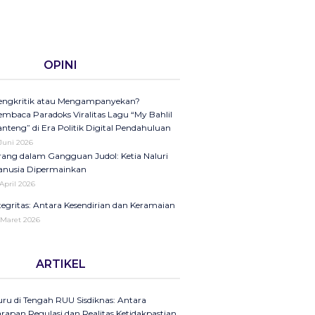
OPINI
ngkritik atau Mengampanyekan?
mbaca Paradoks Viralitas Lagu “My Bahlil
nteng” di Era Politik Digital Pendahuluan
 Juni 2026
ang dalam Gangguan Judol: Ketia Naluri
nusia Dipermainkan
 April 2026
tegritas: Antara Kesendirian dan Keramaian
 Maret 2026
ini di Kompas Ungkap “Raya”: Dari
ARTIKEL
laman Koran ke Panggung Radio Serta
dcast sebagai Seruan Kesehatan Anak
donesia
ru di Tengah RUU Sisdiknas: Antara
25
rapan Regulasi dan Realitas Ketidakpastian