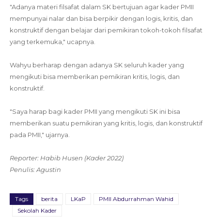
"Adanya materi filsafat dalam SK bertujuan agar kader PMII
mempunyai nalar dan bisa berpikir dengan logis, kritis, dan
konstruktif dengan belajar dari pemikiran tokoh-tokoh filsafat
yang terkemuka," ucapnya.
Wahyu berharap dengan adanya SK seluruh kader yang
mengikuti bisa memberikan pemikiran kritis, logis, dan
konstruktif.
"Saya harap bagi kader PMII yang mengikuti SK ini bisa
memberikan suatu pemikiran yang kritis, logis, dan konstruktif
pada PMII," ujarnya.
Reporter: Habib Husen (Kader 2022)
Penulis: Agustin
Tags
berita
LKaP
PMII Abdurrahman Wahid
Sekolah Kader