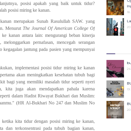
Oj
lanjutnya, posisi apakah yang baik untuk tidur?
25
Pe
In
alah posisi miring ke kanan.
27
18
Ka
e kanan merupakan Sunah Rasulullah SAW. yang
La
Pe
20
an. Menurut
The
Journal Of American College Of
04
g ke kanan antara lain: mengurangi beban kinerja
R
Ba
an, melonggarkan pernafasan, mencegah serangan
08
06
ko kegagalan jantung pada pasien yang mempunyai
Kh
Mo
bu
Ke
akukan, implementasi posisi tidur miring ke kanan
22
24
29
u pertama akan meningkatkan kesehatan tubuh bagi
it bagi yang memiliki masalah tidur seperti nyeri
Ce
Po
BU
27
an, kita juga akan mendapatkan pahala karena
18
19
perti dalam Hadist Riwayat Bukhari dan Muslim:
 kananmu." (HR Al-Bukhari No 247 dan Muslim No
Pu
BU
Ko
20
29
 ketika kita tidur dengan posisi miring ke kanan,
Ki
BU
ta dan terkonsentrasi pada tubuh bagian kanan,
08
20