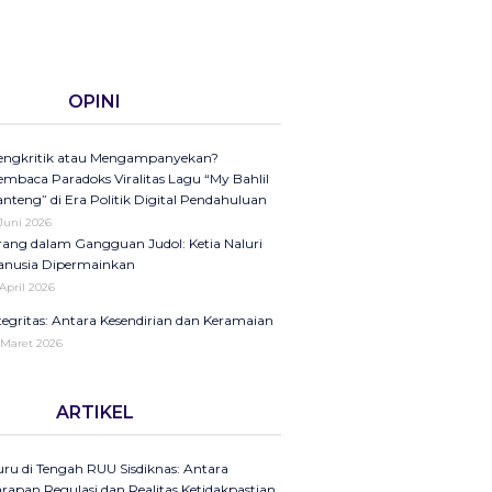
OPINI
ngkritik atau Mengampanyekan?
mbaca Paradoks Viralitas Lagu “My Bahlil
nteng” di Era Politik Digital Pendahuluan
 Juni 2026
ang dalam Gangguan Judol: Ketia Naluri
nusia Dipermainkan
 April 2026
tegritas: Antara Kesendirian dan Keramaian
 Maret 2026
ini di Kompas Ungkap “Raya”: Dari
ARTIKEL
laman Koran ke Panggung Radio Serta
dcast sebagai Seruan Kesehatan Anak
donesia
ru di Tengah RUU Sisdiknas: Antara
25
rapan Regulasi dan Realitas Ketidakpastian