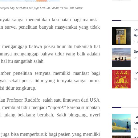
27
Wa
anfaat bagi kesehatan dan juga bernilai Pahala”/Foto : klik dokte
r
Ju
27
Ke
ernyata sangat menentukan kesehatan bagi manusia.
25
 survei penelitian banyak masyarakat yang tidak
16
Se
Ko
22
Be
Pe
31
25
menganggap bahwa posisi tidur itu bukanlah hal
Sy
Se
mumnya menganggap bahwa tidur yang baik adalah
M
19
04
hal itu sangatlah salah.
19
M
umber penelitian ternyata memiliki manfaat bagi
Be
19
07
yak sekali posisi tidur yang ternyata sangat buruk
si tidur tengkurap.
“W
Ke
m
tian Profesor Rudolfo, salah satu ilmuwan dari USA
30
14
a membuat tidur menjadi “
ngorok
” karena sumbatan
 tulang belakang berubah, Sakit pinggang, nyeri
Ka
Id
L
Pe
11
M
13
18
p juga bisa memperburuk bagi pasien yang memiliki
Me
Ki