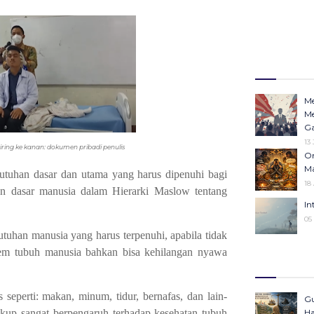
Me
Me
Ga
13
miring ke kanan: dokumen pribadi penulis
Or
Ma
utuhan dasar dan utama yang harus dipenuhi bagi
18
n dasar manusia dalam Hierarki Maslow tentang
In
05
utuhan manusia yang harus terpenuhi, apabila tidak
em tubuh manusia bahkan bisa kehilangan nyawa
Op
Ha
Po
In
 seperti: makan, minum, tidur, bernafas, dan lain-
Gu
23 Desember 20
cukup sangat berpengaruh terhadap kesehatan tubuh
Ha