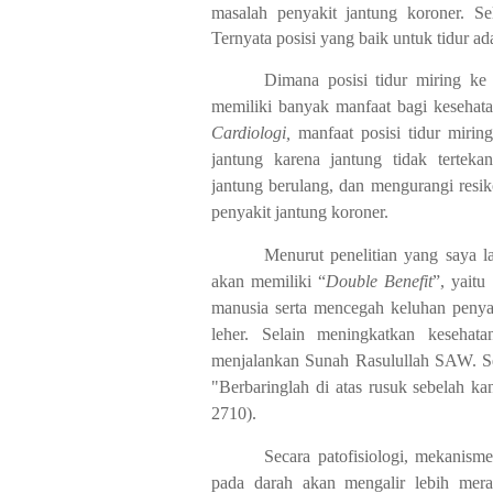
masalah penyakit jantung koroner. S
e
Ternyata posisi yang baik untuk tidur ad
Dimana posisi tidur miring k
memiliki banyak manfaat bagi kesehat
Cardiologi,
manfaat posisi tidur mirin
jantung karena jantung tidak tertek
jantung berulang, dan mengurangi resi
penyakit jantung koroner.
Menurut penelitian yang saya l
akan memiliki “
Double
Benefit
”, yait
manusia serta mencegah keluhan penyak
leher. Selain meningkatkan kesehat
menjalankan Sunah Rasulullah SAW. Se
"Berbaringlah di atas rusuk sebelah
2710).
Secara patofisiologi, mekanisme
pada darah akan mengalir lebih mera