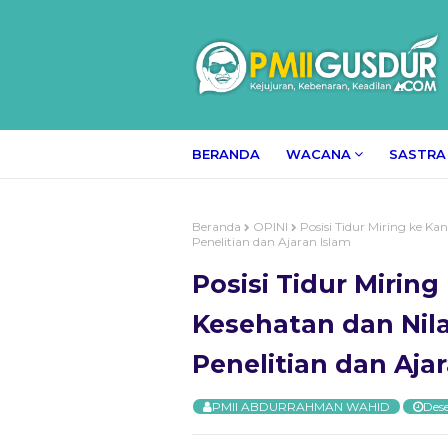
BERANDA
WACANA
SASTRA
Beranda
OPINI
Posisi Tidur Miring ke K
Penelitian dan Ajaran Islam
Posisi Tidur Mirin
Kesehatan dan Nil
Penelitian dan Aja
PMII ABDURRAHMAN WAHID
Des