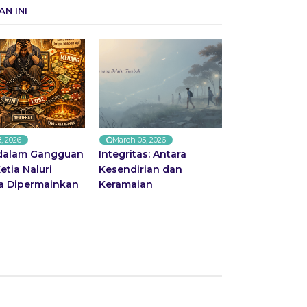
N INI
8, 2026
March 05, 2026
dalam Gangguan
Integritas: Antara
etia Naluri
Kesendirian dan
a Dipermainkan
Keramaian