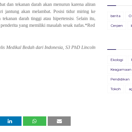
mbat dan tekanan darah akan menurun karena aliran
i jantung akan melambat. Posisi tidur miring ke
Ti
BU
berita
O
i. S
 tekanan darah tinggi atau hipertensi
s
elain itu,
28
19
k penderita yang memiliki masalah sesak nafas.*Red
Cerpen
Pa
BU
11
13
lis Medikal Bedah dari Indonesia, S3 PhD Lincoln
BU
Ekologi
26
Keagamaan
BU
Pendidikan
09
Tokoh
a
B
X
22
Bu
04