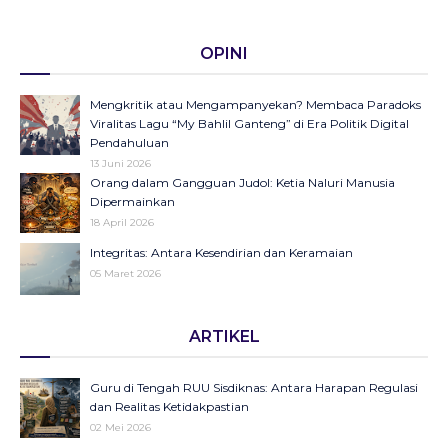
OPINI
Mengkritik atau Mengampanyekan? Membaca Paradoks
Viralitas Lagu “My Bahlil Ganteng” di Era Politik Digital
Pendahuluan
13 Juni 2026
Orang dalam Gangguan Judol: Ketia Naluri Manusia
Dipermainkan
18 April 2026
Integritas: Antara Kesendirian dan Keramaian
05 Maret 2026
Opini di Kompas Ungkap “Raya”: Dari Halaman Koran ke
ARTIKEL
Panggung Radio Serta Podcast sebagai Seruan Kesehatan
Anak Indonesia
23 Desember 2025
Guru di Tengah RUU Sisdiknas: Antara Harapan Regulasi
Objektifikasi di Balik Fenomena Akun ‘UIN WS Cantik’ dan
dan Realitas Ketidakpastian
‘UIN WS Ganteng’
02 Mei 2026
23 Oktober 2025