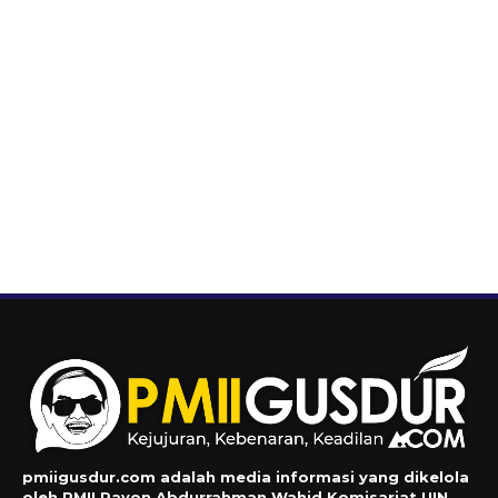
pmiigusdur.com adalah media informasi yang dikelola
oleh PMII Rayon Abdurrahman Wahid Komisariat UIN