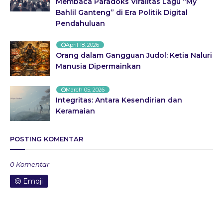
Membaca Paradoks Viralitas Lagu “My
Bahlil Ganteng” di Era Politik Digital
Pendahuluan
April 18, 2026
Orang dalam Gangguan Judol: Ketia Naluri
Manusia Dipermainkan
March 05, 2026
Integritas: Antara Kesendirian dan
Keramaian
POSTING KOMENTAR
0 Komentar
Emoji