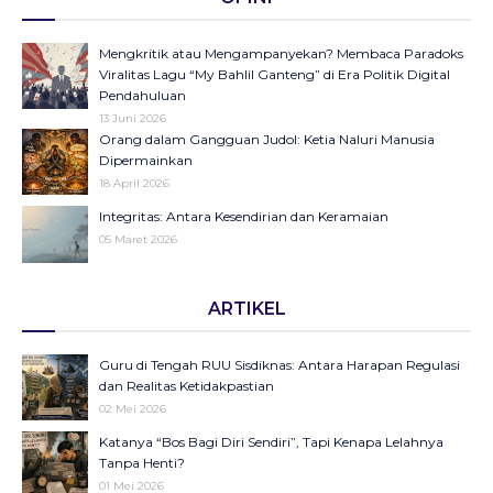
Mengkritik atau Mengampanyekan? Membaca Paradoks
Viralitas Lagu “My Bahlil Ganteng” di Era Politik Digital
Pendahuluan
13 Juni 2026
Orang dalam Gangguan Judol: Ketia Naluri Manusia
Dipermainkan
18 April 2026
Integritas: Antara Kesendirian dan Keramaian
05 Maret 2026
Opini di Kompas Ungkap “Raya”: Dari Halaman Koran ke
ARTIKEL
Panggung Radio Serta Podcast sebagai Seruan Kesehatan
Anak Indonesia
23 Desember 2025
Guru di Tengah RUU Sisdiknas: Antara Harapan Regulasi
Objektifikasi di Balik Fenomena Akun ‘UIN WS Cantik’ dan
dan Realitas Ketidakpastian
‘UIN WS Ganteng’
02 Mei 2026
23 Oktober 2025
Katanya “Bos Bagi Diri Sendiri”, Tapi Kenapa Lelahnya
Makna Strategis dan Transformasi Hari Santri Nasional
Tanpa Henti?
22 Oktober 2025
01 Mei 2026