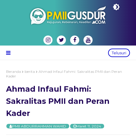
Telusuri
Beranda
berita
Ahmad Infaul Fahmi: Sakralitas PMII dan Peran
Kader
Ahmad Infaul Fahmi:
Sakralitas PMII dan Peran
Kader
PMII ABDURRAHMAN WAHID
Maret 11, 2024