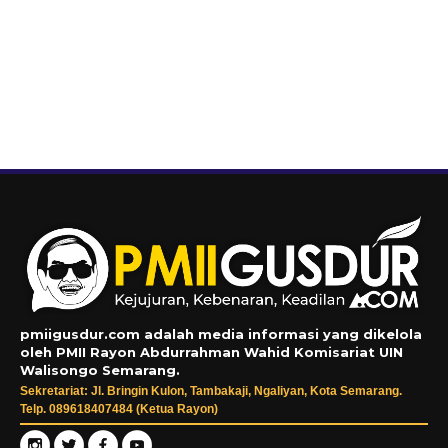
pmiigusdur.com adalah media informasi yang dikelola
oleh PMII Rayon Abdurrahman Wahid Komisariat UIN
Walisongo Semarang.
Sekretariat: Jl. Bringin Kulon, Tambakaji, Ngaliyan, Kota Semarang.
Telp. 089618407484 (Ketua Rayon)