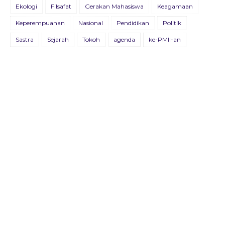
Ekologi
Filsafat
Gerakan Mahasiswa
Keagamaan
26 Agustus 2021
Keperempuanan
Nasional
Pendidikan
Politik
BULETIN KOSMOPOLIT EDISI XVIII/JULI/2021
Sastra
Sejarah
Tokoh
agenda
ke-PMII-an
09 Juli 2021
BULETIN KOSMOPOLIT EDISI XVII/AGUSTUS/2020
22 Agustus 2020
Buletin Advokasia Edisi Ke-VI
04 Mei 2019