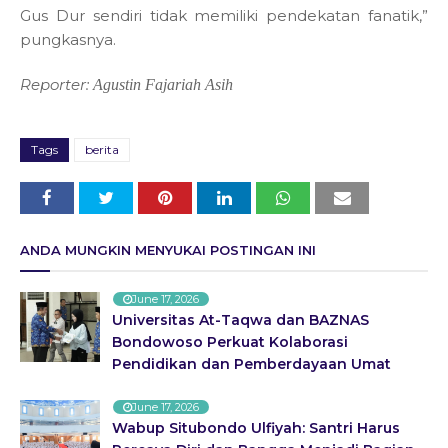
Gus Dur sendiri tidak memiliki pendekatan fanatik,”
pungkasnya.
Reporter:
Agustin Fajariah Asih
Tags
berita
ANDA MUNGKIN MENYUKAI POSTINGAN INI
June 17, 2026
Universitas At-Taqwa dan BAZNAS
Bondowoso Perkuat Kolaborasi
Pendidikan dan Pemberdayaan Umat
June 17, 2026
Wabup Situbondo Ulfiyah: Santri Harus