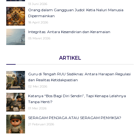
13 Juni 2026
Orang dalam Gangguan Judol: Ketia Naluri Manusia
Dipermainkan
18 April 2026
Integritas: Antara Kesendirian dan Keramaian
05 Maret 2026
Opini di Kompas Ungkap “Raya”: Dari Halaman Koran ke
ARTIKEL
Panggung Radio Serta Podcast sebagai Seruan Kesehatan
Anak Indonesia
23 Desember 2025
Guru di Tengah RUU Sisdiknas: Antara Harapan Regulasi
Objektifikasi di Balik Fenomena Akun ‘UIN WS Cantik’ dan
dan Realitas Ketidakpastian
‘UIN WS Ganteng’
02 Mei 2026
23 Oktober 2025
Katanya “Bos Bagi Diri Sendiri”, Tapi Kenapa Lelahnya
Makna Strategis dan Transformasi Hari Santri Nasional
Tanpa Henti?
22 Oktober 2025
01 Mei 2026
SERAGAM PENJAGA ATAU SERAGAM PENYIKSA?
September Hitam sebagai Pengingat: Luka Bangsa, Suara
21 Februari 2026
Rakyat, dan Pentingnya Merawat Demokrasi
27 September 2025
Ilusi Merdeka Belajar: Menakar Retorika Kebijakan di