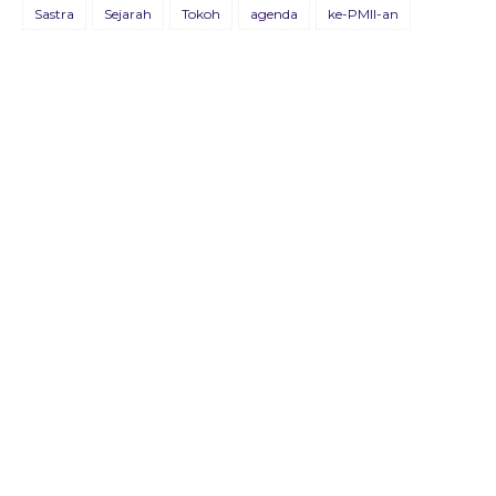
BULETIN KOSMOPOLIT EDISI XVIII/JULI/2021
Sastra
Sejarah
Tokoh
agenda
ke-PMII-an
09 Juli 2021
BULETIN KOSMOPOLIT EDISI XVII/AGUSTUS/2020
22 Agustus 2020
Buletin Advokasia Edisi Ke-VI
04 Mei 2019