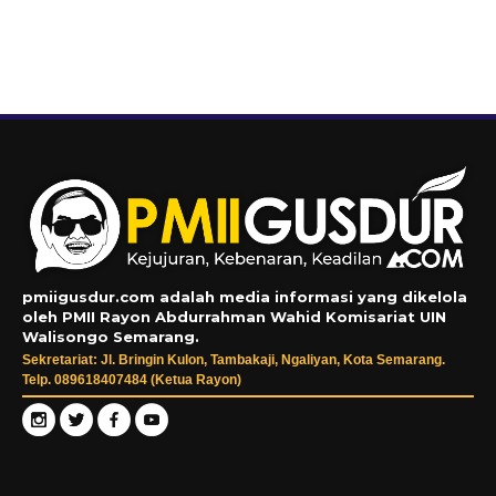
pmiigusdur.com adalah media informasi yang dikelola
oleh PMII Rayon Abdurrahman Wahid Komisariat UIN
Walisongo Semarang.
Sekretariat: Jl. Bringin Kulon, Tambakaji, Ngaliyan, Kota Semarang.
Telp. 089618407484 (Ketua Rayon)