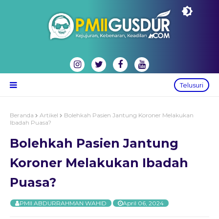
Telusuri
Beranda
Artikel
Bolehkah Pasien Jantung Koroner Melakukan
Ibadah Puasa?
Bolehkah Pasien Jantung
Koroner Melakukan Ibadah
Puasa?
PMII ABDURRAHMAN WAHID
April 06, 2024