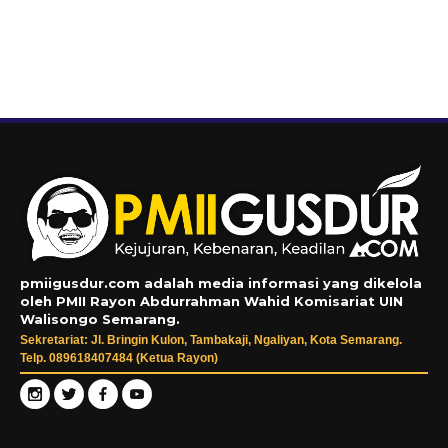
pmiigusdur.com adalah media informasi yang dikelola
oleh PMII Rayon Abdurrahman Wahid Komisariat UIN
Walisongo Semarang.
Sekretariat: Jl. Bringin Kulon, Tambakaji, Ngaliyan, Kota Semarang.
Telp. 089618407484 (Ketua Rayon)