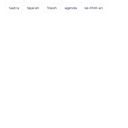
BULETIN KOSMOPOLIT EDISI XVIII/JULI/2021
Sastra
Sejarah
Tokoh
agenda
ke-PMII-an
09 Juli 2021
BULETIN KOSMOPOLIT EDISI XVII/AGUSTUS/2020
22 Agustus 2020
Buletin Advokasia Edisi Ke-VI
04 Mei 2019