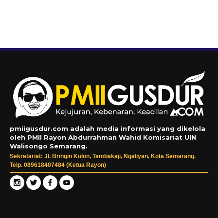
pmiigusdur.com adalah media informasi yang dikelola
oleh PMII Rayon Abdurrahman Wahid Komisariat UIN
Walisongo Semarang.
Sekretariat: Jl. Bringin Kulon, Tambakaji, Ngaliyan, Kota Semarang.
Telp. 089618407484 (Ketua Rayon)