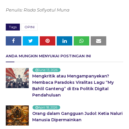
Penulis: Risda Sofiyatul Muna
Tags
OPINI
ANDA MUNGKIN MENYUKAI POSTINGAN INI
June 13, 2026
Mengkritik atau Mengampanyekan?
Membaca Paradoks Viralitas Lagu “My
Bahlil Ganteng” di Era Politik Digital
Pendahuluan
April 18, 2026
Orang dalam Gangguan Judol: Ketia Naluri
Manusia Dipermainkan