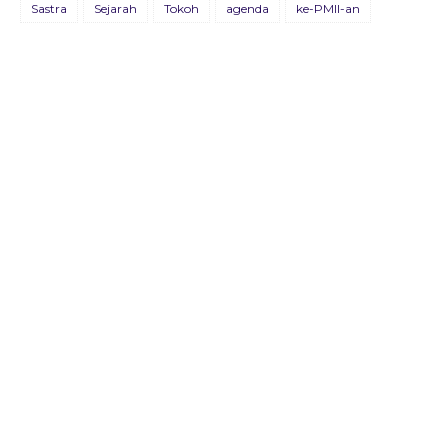
Sastra
Sejarah
Tokoh
agenda
ke-PMII-an
09 Juli 2021
BULETIN KOSMOPOLIT EDISI XVII/AGUSTUS/2020
22 Agustus 2020
Buletin Advokasia Edisi Ke-VI
04 Mei 2019