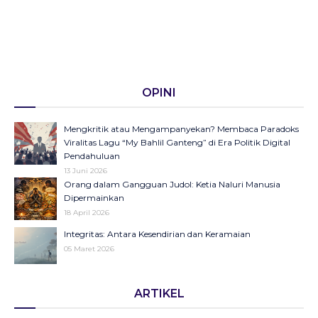
OPINI
Mengkritik atau Mengampanyekan? Membaca Paradoks
Viralitas Lagu “My Bahlil Ganteng” di Era Politik Digital
Pendahuluan
13 Juni 2026
Orang dalam Gangguan Judol: Ketia Naluri Manusia
Dipermainkan
18 April 2026
Integritas: Antara Kesendirian dan Keramaian
05 Maret 2026
Opini di Kompas Ungkap “Raya”: Dari Halaman Koran ke
ARTIKEL
Panggung Radio Serta Podcast sebagai Seruan Kesehatan
Anak Indonesia