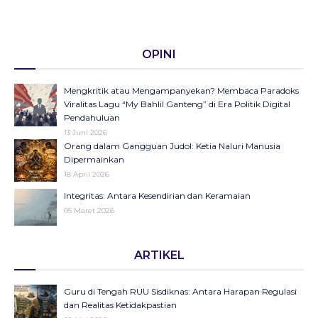
OPINI
Mengkritik atau Mengampanyekan? Membaca Paradoks
Viralitas Lagu “My Bahlil Ganteng” di Era Politik Digital
Pendahuluan
13 Juni 2026
Orang dalam Gangguan Judol: Ketia Naluri Manusia
Dipermainkan
18 April 2026
Integritas: Antara Kesendirian dan Keramaian
05 Maret 2026
Opini di Kompas Ungkap “Raya”: Dari Halaman Koran ke
ARTIKEL
Panggung Radio Serta Podcast sebagai Seruan Kesehatan
Anak Indonesia
23 Desember 2025
Guru di Tengah RUU Sisdiknas: Antara Harapan Regulasi
Objektifikasi di Balik Fenomena Akun ‘UIN WS Cantik’ dan
dan Realitas Ketidakpastian
‘UIN WS Ganteng’